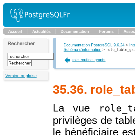
Accueil
Actualités
Documentation
Forums
Assoc
Rechercher
Documentation PostgreSQL 9.6.24
>
Int
Schéma d'information
>
role_table_gr
role_routine_grants
Version anglaise
35.36. role_ta
La vue
role_t
privilèges de tab
le bénéficiaire es