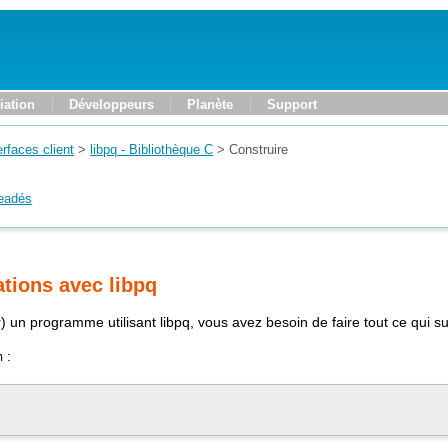
iation
Développeurs
Planète
Support
erfaces client
>
libpq
- Bibliothèque C
>
Construire
eadés
ations avec libpq
er) un programme utilisant
libpq
, vous avez besoin de faire tout ce qui sui
:
h