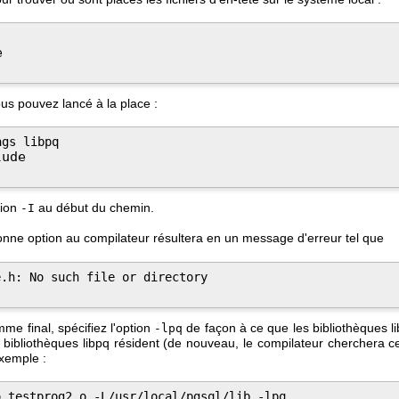
e
us pouvez lancé à la place :
gs libpq

lude
tion
au début du chemin.
-I
bonne option au compilateur résultera en un message d'erreur tel que
.h: No such file or directory

mme final, spécifiez l'option
de façon à ce que les bibliothèques
l
-lpq
s bibliothèques
libpq
résident (de nouveau, le compilateur cherchera cer
exemple :
 testprog2.o -L/usr/local/pgsql/lib -lpq
