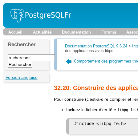
Accueil
Actualités
Documentation
Forums
Assoc
Rechercher
Documentation PostgreSQL 9.6.24
>
Int
des applications avec
libpq
Comportement des programmes thr
Version anglaise
32.20. Construire des applic
Pour construire (c'est-à-dire compiler et li
Incluez le fichier d'en-tête
libpq-fe.
#include <libpq-fe.h>
