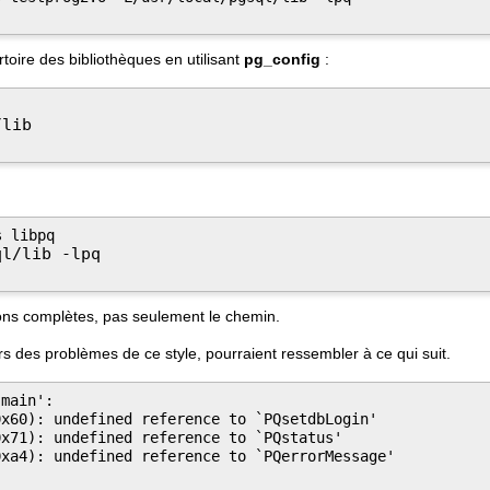
toire des bibliothèques en utilisant
pg_config
:
/lib
 libpq

ql/lib -lpq
ions complètes, pas seulement le chemin.
s des problèmes de ce style, pourraient ressembler à ce qui suit.
main':

x60): undefined reference to `PQsetdbLogin'

x71): undefined reference to `PQstatus'

xa4): undefined reference to `PQerrorMessage'
