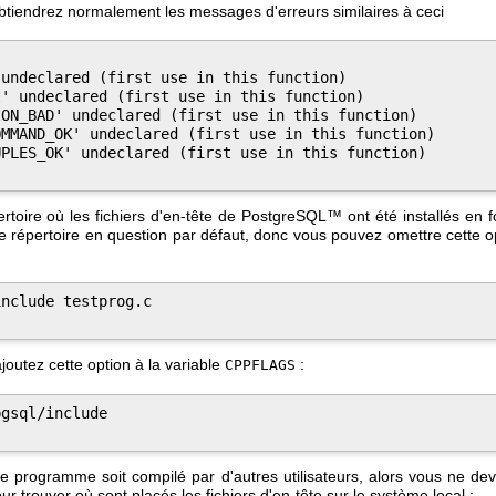
 obtiendrez normalement les messages d'erreurs similaires à ceci


undeclared (first use in this function)

' undeclared (first use in this function)

ON_BAD' undeclared (first use in this function)

MMAND_OK' undeclared (first use in this function)

PLES_OK' undeclared (first use in this function)

rtoire où les fichiers d'en-tête de
PostgreSQL
™ ont été installés en f
le répertoire en question par défaut, donc vous pouvez omettre cette 
nclude testprog.c

ajoutez cette option à la variable
:
CPPFLAGS
gsql/include

re programme soit compilé par d'autres utilisateurs, alors vous ne de
ur trouver où sont placés les fichiers d'en-tête sur le système local :