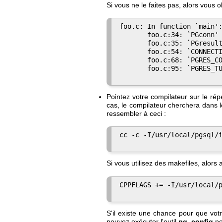
Si vous ne le faites pas, alors vous
foo.c: In function `main':
       foo.c:34: `PGconn' 
       foo.c:35: `PGresult
       foo.c:54: `CONNECTI
       foo.c:68: `PGRES_CO
       foo.c:95: `PGRES_TU
Pointez votre compilateur sur le répe
cas, le compilateur cherchera dans 
ressembler à ceci :
cc -c -I/usr/local/pgsql/i
Si vous utilisez des makefiles, alors 
CPPFLAGS += -I/usr/local/p
S'il existe une chance pour que vot
pouvez exécuter l'outil
pg_config
po