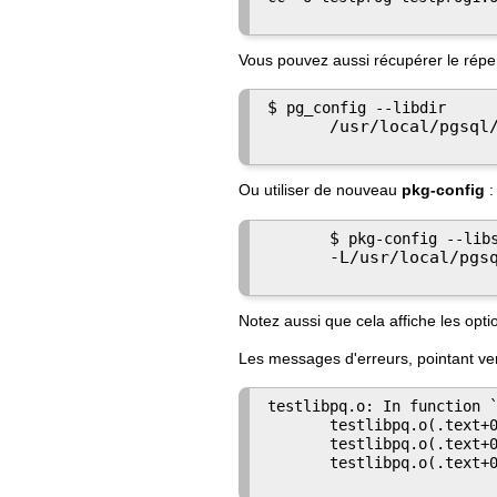
Vous pouvez aussi récupérer le réper
$
 pg_config --libdir

/usr/local/pgsql
Ou utiliser de nouveau
pkg-config
:
$
 pkg-config --libs
-L/usr/local/pgs
Notez aussi que cela affiche les opt
Les messages d'erreurs, pointant ver
testlibpq.o: In function `
       testlibpq.o(.text+0
       testlibpq.o(.text+0
       testlibpq.o(.text+0