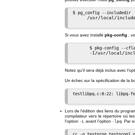
$
 pg_config --includedir

/usr/local/includ
Si vous avez installé
pkg-config
, vo
$
 pkg-config --cfla
-I/usr/local/inc
Notez qu'il sera déjà inclus avec l'op
Un échec sur la spécification de la 
testlibpq.c:8:22: libpq-fe
Lors de l'édition des liens du progra
compilateur vers le répertoire où le
l'option
avant l'option
. Par 
-L
-lpq
cc -o testprog testprog1.o