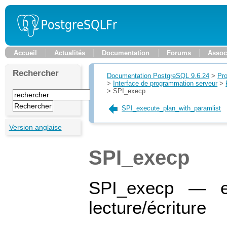
Accueil
Actualités
Documentation
Forums
Assoc
Rechercher
Documentation PostgreSQL 9.6.24
>
Pr
>
Interface de programmation serveur
>
>
SPI_execp
SPI_execute_plan_with_paramlist
Version anglaise
SPI_execp
SPI_execp — e
lecture/écriture