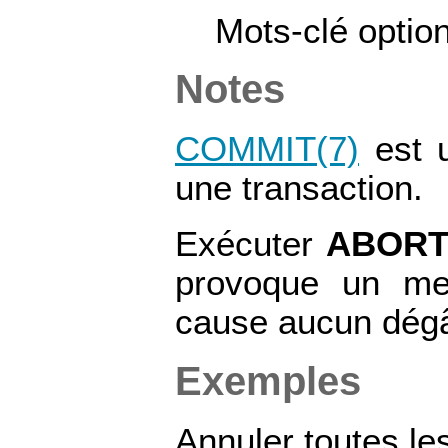
Mots-clé option
Notes
COMMIT
(7)
est u
une transaction.
Exécuter
ABOR
provoque un me
cause aucun dégâ
Exemples
Annuler toutes les