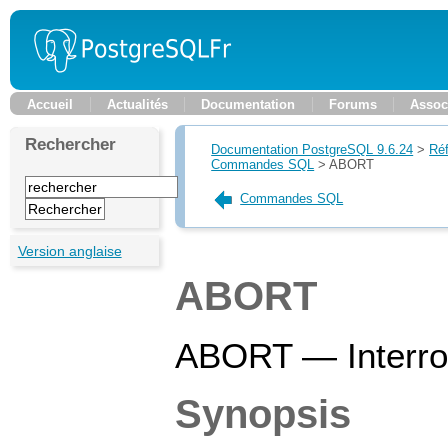
Accueil
Actualités
Documentation
Forums
Assoc
Rechercher
Documentation PostgreSQL 9.6.24
>
Ré
Commandes SQL
>
ABORT
Commandes SQL
Version anglaise
ABORT
ABORT — Interrom
Synopsis