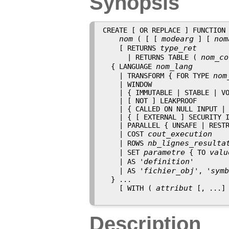
Synopsis
CREATE [ OR REPLACE ] FUNCTION

nom
modearg
nom
 ( [ [ 
 ] [ 
type_ret
    [ RETURNS 
nom_co
      | RETURNS TABLE ( 
nom_lang
  { LANGUAGE 
nom
    | TRANSFORM { FOR TYPE 
    | WINDOW

    | { IMMUTABLE | STABLE | VO
    | [ NOT ] LEAKPROOF

    | { CALLED ON NULL INPUT | 
    | { [ EXTERNAL ] SECURITY I
    | PARALLEL { UNSAFE | RESTR
cout_execution
    | COST 
nb_lignes_resulta
    | ROWS 
parametre
valu
    | SET 
 { TO 
definition
    | AS '
'

fichier_obj
symb
    | AS '
', '
  } ...

attribut
    [ WITH ( 
 [, ...] 
Description