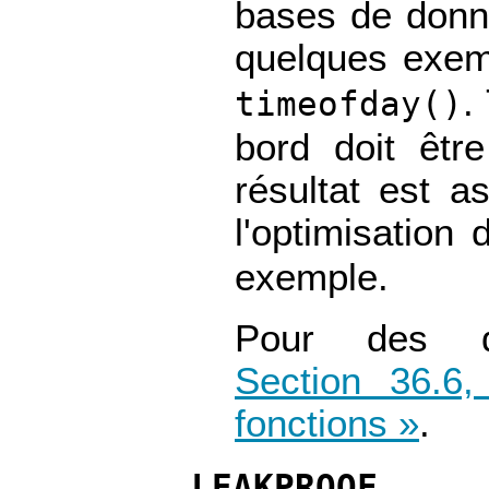
bases de donné
quelques exe
.
timeofday()
bord doit êtr
résultat est as
l'optimisation
exemple.
Pour des dé
Section 36.6,
fonctions »
.
LEAKPROOF