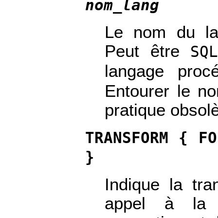
nom_lang
Le nom du lan
Peut être
SQL
langage procé
Entourer le n
pratique obsol
TRANSFORM { F
}
Indique la tra
appel à la f