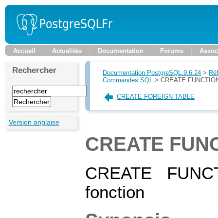
Accueil
Actualités
Documentation
Forums
Assoc
Rechercher
Documentation PostgreSQL 9.6.24
>
Ré
Commandes SQL
>
CREATE FUNCTIO
CREATE FOREIGN TABLE
Version anglaise
CREATE FUN
CREATE FUNCTI
fonction