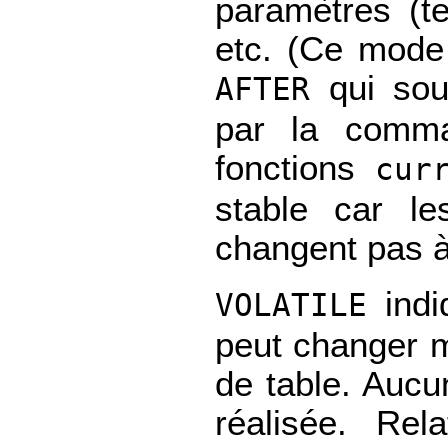
paramètres (te
etc. (Ce mode 
qui souh
AFTER
par la comma
fonctions
cur
stable car l
changent pas à 
indi
VOLATILE
peut changer 
de table. Aucu
réalisée. Re