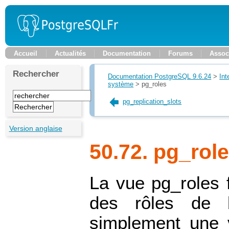
Accueil
Actualités
Documentation
Forums
Assoc
Rechercher
Documentation PostgreSQL 9.6.24
>
Int
système
>
pg_roles
pg_replication_slots
Version anglaise
50.72. pg_rol
La vue
pg_roles
f
des rôles de 
simplement une 