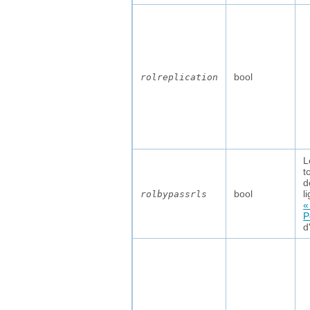
bool
rolreplication
L
t
d
bool
l
rolbypassrls
«
P
d