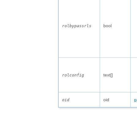
bool
rolbypassrls
text[]
rolconfig
oid
oid
p