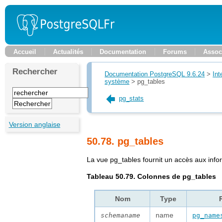
Accueil
Actualités
Documentation
Forums
Assoc
Rechercher
Documentation PostgreSQL 9.6.24
>
Int
système
>
pg_tables
pg_stats
Version anglaise
50.78. pg_tables
La vue
pg_tables
fournit un accès aux info
Tableau 50.79. Colonnes de
pg_tables
Nom
Type
name
schemaname
pg_name