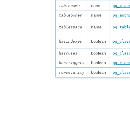
name
tablename
pg_clas
name
tableowner
pg_auth
name
tablespace
pg_tabl
boolean
hasindexes
pg_clas
boolean
hasrules
pg_clas
boolean
hastriggers
pg_clas
boolean
rowsecurity
pg_clas