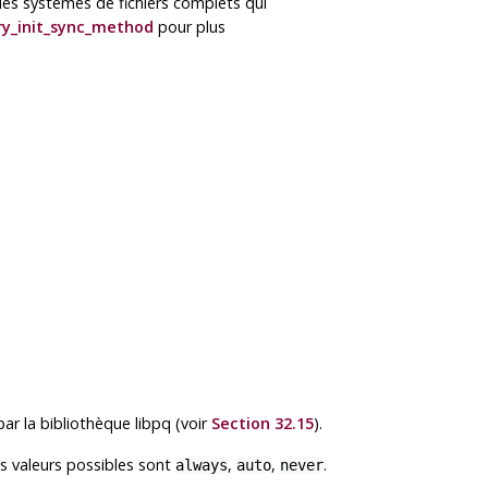
les systèmes de fichiers complets qui
ry_init_sync_method
pour plus
par la bibliothèque
libpq
(voir
Section 32.15
).
es valeurs possibles sont
,
,
.
always
auto
never