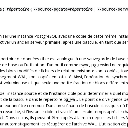
}
{
|
a
répertoire
--source-pgdata=
répertoire
--source-serv
niser une instance PostgreSQL avec une copie de cette même instanc
activer un ancien serveur primaire, après une bascule, en tant que s
 répertoire de données cible est analogue à une sauvegarde de base 
 de base ou l'utilisation d'un outil comme
rsync
,
pg_rewind
ne requi
les blocs modifiés de fichiers de relation existante sont copiés ; tou
et segment WAL, sont copiés en totalité. Ainsi, l'opération de synchro
t volumineuse et que seule une petite fraction de blocs diffère entre
 de l'instance source et de l'instance cible pour déterminer à quel m
t de la bascule dans le répertoire
. Le point de divergence pe
pg_wal
 sur leur ancêtre commun. Dans un scénario de bascule classique, où l'
evanche, si l'instance cible a travaillé un certain temps après le 
. Dans ce cas, ils peuvent être copiés à la main depuis les fichiers
al
r automatiquement les récupérer de l'archive WAL. L'utilisation de