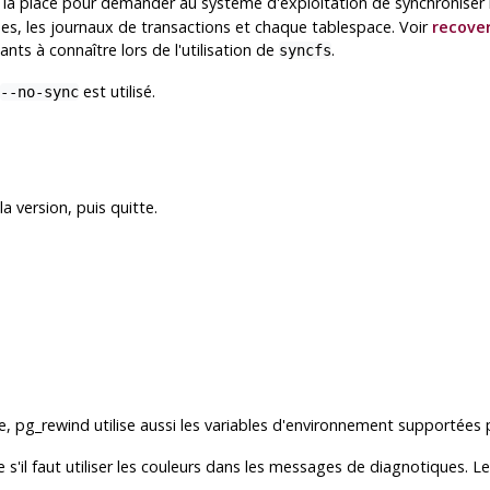
à la place pour demander au système d'exploitation de synchroniser 
es, les journaux de transactions et chaque tablespace. Voir
recove
nts à connaître lors de l'utilisation de
.
syncfs
est utilisé.
--no-sync
a version, puis quitte.
ée,
pg_rewind
utilise aussi les variables d'environnement supportées 
 s'il faut utiliser les couleurs dans les messages de diagnotiques. L