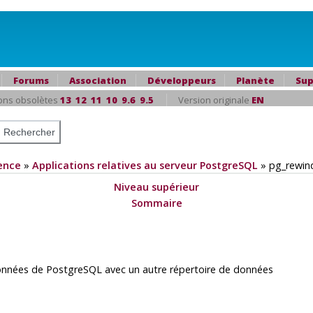
Forums
Association
Développeurs
Planète
Sup
ons obsolètes
13
12
11
10
9.6
9.5
Version originale
EN
ence
»
Applications relatives au serveur PostgreSQL
»
pg_rewin
Niveau supérieur
Sommaire
données de
PostgreSQL
avec un autre répertoire de données