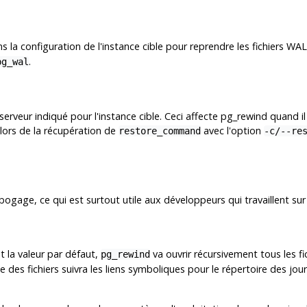
s la configuration de l'instance cible pour reprendre les fichiers WAL
.
pg_wal
 serveur indiqué pour l'instance cible. Ceci affecte
pg_rewind
quand il
(lors de la récupération de
avec l'option
restore_command
-c/--re
débogage, ce qui est surtout utile aux développeurs qui travaillent su
st la valeur par défaut,
va ouvrir récursivement tous les fi
pg_rewind
e des fichiers suivra les liens symboliques pour le répertoire des j