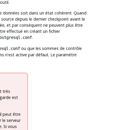
util.
 de données soit dans un état cohérent. Quand
r source depuis le dernier checkpoint avant le
ée, et par conséquent ne peuvent plus être
tre effectué en créant un fichier
.
ostgresql.conf
ou que les sommes de contrôle
esql.conf
ns n'est active par défaut. Le paramètre
t très
egarde est
il peut être
 le serveur
e. Si vous