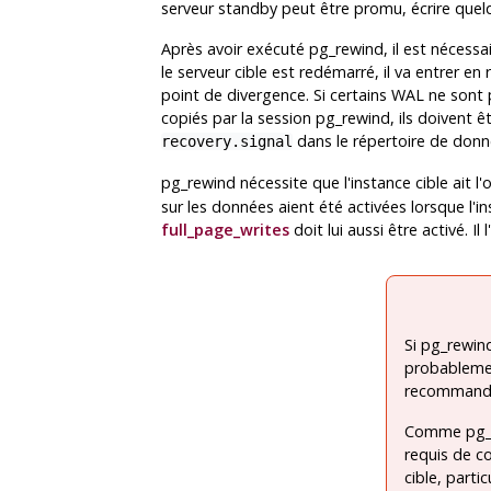
serveur standby peut être promu, écrire quel
Après avoir exécuté
pg_rewind
, il est néces
le serveur cible est redémarré, il va entrer e
point de divergence. Si certains WAL ne sont 
copiés par la session
pg_rewind
, ils doivent 
dans le répertoire de donn
recovery.signal
pg_rewind
nécessite que l'instance cible ait l
sur les données aient été activées lorsque l'i
full_page_writes
doit lui aussi être activé. Il 
Si
pg_rewin
probablemen
recommand
Comme
pg_
requis de co
cible, parti