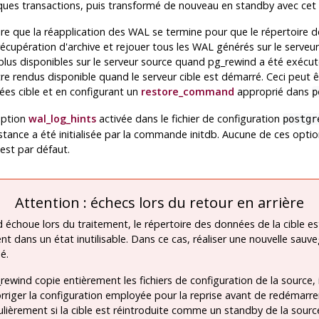
ques transactions, puis transformé de nouveau en standby avec cet o
saire que la réapplication des WAL se termine pour que le répertoire
n récupération d'archive et rejouer tous les WAL générés sur le serveu
plus disponibles sur le serveur source quand
pg_rewind
a été exécut
être rendus disponible quand le serveur cible est démarré. Ceci peut ê
ées cible et en configurant un
restore_command
approprié dans
p
'option
wal_log_hints
activée dans le fichier de configuration
postgr
nstance a été initialisée par la commande
initdb
. Aucune de ces optio
l'est par défaut.
Attention : échecs lors du retour en arrière
d
échoue lors du traitement, le répertoire des données de la cible es
t dans un état inutilisable. Dans ce cas, réaliser une nouvelle sauv
é.
rewind
copie entièrement les fichiers de configuration de la source, 
rriger la configuration employée pour la reprise avant de redémarrer
culièrement si la cible est réintroduite comme un standby de la sourc