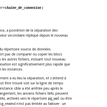
}
er=
chaine_de_connexion
e, a postériori de la séparation des
erveur secondaire répliqué depuis le nouveau
du répertoire source de données.
ert pas de comparer ou copier les blocs
s les autres fichiers, incluant tout nouveau
nisation est significativement plus rapide que
 les instances.
oment a eu lieu la séparation, et s'attend à
ut être trouvé soit sur la ligne de temps
instance cible a été arrêtée peu après le
changement, les anciens fichiers WAL peuvent
 WAL archivés vers le répertoire
ou être
pg_wal
pg_rewind
n'est pas limitée au failover : un