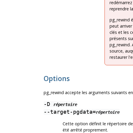
redémarrez 
reprendre la
pg_rewind
é
peut arrive
clés et les 
présents su
pg_rewind
.
source, auq
restaurer l'
Options
pg_rewind
accepte les arguments suivants e
-D
répertoire
--target-pgdata=
répertoire
Cette option définit le répertoire d
été arrêté proprement.