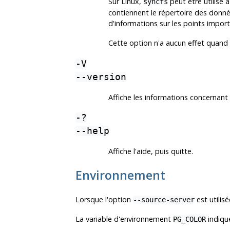
Sur Linux,
peut être utilisé 
syncfs
contiennent le répertoire des donné
d'informations sur les points importa
Cette option n'a aucun effet quand
-V
--version
Affiche les informations concernant l
-?
--help
Affiche l'aide, puis quitte.
Environnement
Lorsque l'option
est utilis
--source-server
La variable d'environnement
indique
PG_COLOR