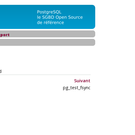
port
d
Suivant
pg_test_fsync