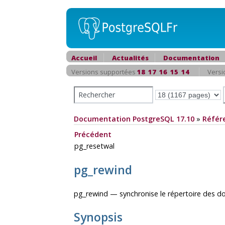
Accueil
Actualités
Documentation
Versions supportées
18
17
16
15
14
Versi
Documentation PostgreSQL 17.10
»
Référ
Précédent
pg_resetwal
pg_rewind
pg_rewind — synchronise le répertoire des 
Synopsis