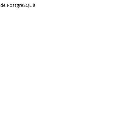
e de
PostgreSQL
à