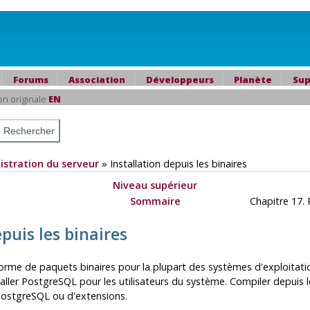
Forums
Association
Développeurs
Planète
Sup
on originale
EN
istration du serveur
»
Installation depuis les binaires
Niveau supérieur
Sommaire
Chapitre 17. 
epuis les binaires
orme de paquets binaires pour la plupart des systèmes d'exploitatio
ler PostgreSQL pour les utilisateurs du système. Compiler depuis l
ostgreSQL
ou d'extensions.