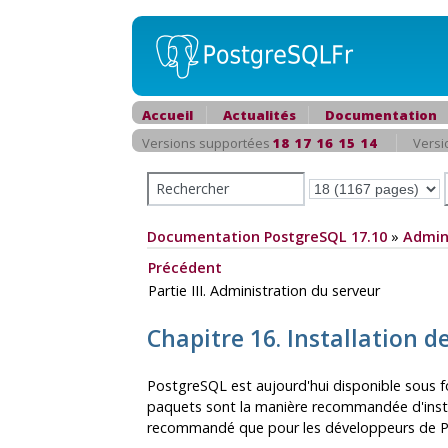
Accueil
Actualités
Documentation
Versions supportées
18
17
16
15
14
Versi
Documentation PostgreSQL 17.10
»
Admin
Précédent
Partie III. Administration du serveur
Chapitre 16. Installation d
PostgreSQL
est aujourd'hui disponible sous f
paquets sont la manière recommandée d'instal
recommandé que pour les développeurs de
P