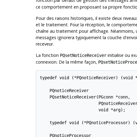
fonction par défaut de gestion des messages aff
ce comportement en proposant sa propre fonctio
Pour des raisons historiques, il existe deux niv
et le traitement. Pour la réception, le comporte
chaîne au traitement pour affichage. Néanmoins, u
messages ignorera typiquement la couche d'envoi 
receveur.
La fonction
initialise ou 
PQsetNoticeReceiver
connexion. De la même façon,
PQsetNoticeProc
typedef void (*PQnoticeReceiver) (void *
    PQnoticeReceiver

    PQsetNoticeReceiver(PGconn *conn,

                        PQnoticeReceiver
                        void *arg);

    typedef void (*PQnoticeProcessor) (v
    PQnoticeProcessor
