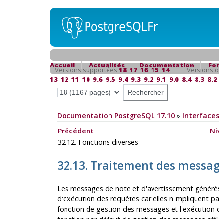
Accueil
Actualités
Documentation
Fo
Versions supportées
18
17
16
15
14
Versions o
13
12
11
10
9.6
9.5
9.4
9.3
9.2
9.1
9.0
8.4
8.3
8.2
Documentation PostgreSQL 17.10
»
Interfaces
Précédent
Ni
32.12. Fonctions diverses
32.13. Traitement des messa
Les messages de note et d'avertissement générés 
d'exécution des requêtes car elles n'impliquent pas
fonction de gestion des messages et l'exécution 