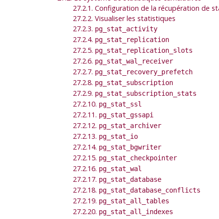
27.2.1. Configuration de la récupération de st
27.2.2. Visualiser les statistiques
27.2.3.
pg_stat_activity
27.2.4.
pg_stat_replication
27.2.5.
pg_stat_replication_slots
27.2.6.
pg_stat_wal_receiver
27.2.7.
pg_stat_recovery_prefetch
27.2.8.
pg_stat_subscription
27.2.9.
pg_stat_subscription_stats
27.2.10.
pg_stat_ssl
27.2.11.
pg_stat_gssapi
27.2.12.
pg_stat_archiver
27.2.13.
pg_stat_io
27.2.14.
pg_stat_bgwriter
27.2.15.
pg_stat_checkpointer
27.2.16.
pg_stat_wal
27.2.17.
pg_stat_database
27.2.18.
pg_stat_database_conflicts
27.2.19.
pg_stat_all_tables
27.2.20.
pg_stat_all_indexes