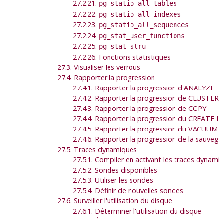
27.2.21.
pg_statio_all_tables
27.2.22.
pg_statio_all_indexes
27.2.23.
pg_statio_all_sequences
27.2.24.
pg_stat_user_functions
27.2.25.
pg_stat_slru
27.2.26. Fonctions statistiques
27.3. Visualiser les verrous
27.4. Rapporter la progression
27.4.1. Rapporter la progression d'ANALYZE
27.4.2. Rapporter la progression de CLUSTER
27.4.3. Rapporter la progression de COPY
27.4.4. Rapporter la progression du CREATE
27.4.5. Rapporter la progression du VACUUM
27.4.6. Rapporter la progression de la sauve
27.5. Traces dynamiques
27.5.1. Compiler en activant les traces dynam
27.5.2. Sondes disponibles
27.5.3. Utiliser les sondes
27.5.4. Définir de nouvelles sondes
27.6. Surveiller l'utilisation du disque
27.6.1. Déterminer l'utilisation du disque