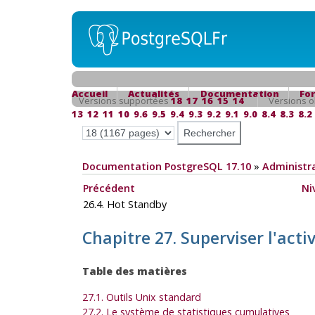
Accueil
Actualités
Documentation
Fo
Versions supportées
18
17
16
15
14
Versions o
13
12
11
10
9.6
9.5
9.4
9.3
9.2
9.1
9.0
8.4
8.3
8.2
Documentation PostgreSQL 17.10
»
Administra
Précédent
Ni
26.4. Hot Standby
Chapitre 27. Superviser l'acti
Table des matières
27.1. Outils Unix standard
27.2. Le système de statistiques cumulatives