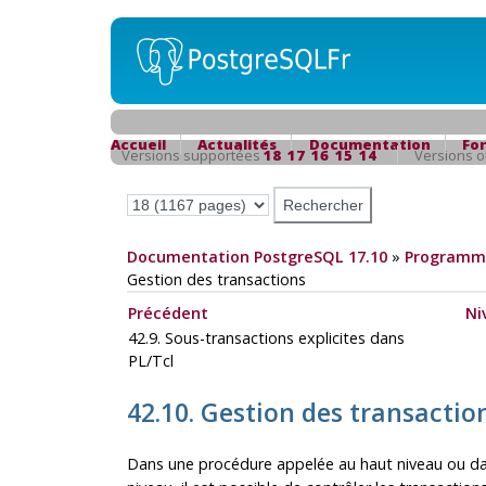
Accueil
Actualités
Documentation
Fo
Versions supportées
18
17
16
15
14
Versions 
Documentation PostgreSQL 17.10
»
Programma
Gestion des transactions
Précédent
Ni
42.9. Sous-transactions explicites dans
PL/Tcl
42.10. Gestion des transactio
Dans une procédure appelée au haut niveau ou 