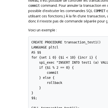
niveau, il est possible de contrôler les transactio
command. Pour annuler la transaction en
commit
possible d'exécuter les commandes SQL
COMMIT
utilisant ces fonctions.) À la fin d'une transacti
donc il n'existe pas de commande séparée pour ç
Voici un exemple :
CREATE PROCEDURE transaction_test1()

LANGUAGE pltcl

AS $$

for {set i 0} {$i < 10} {incr i} {

    spi_exec "INSERT INTO test1 (a) VALU
    if {$i % 2 == 0} {

        commit

    } else {

        rollback

    }

}

$$;
