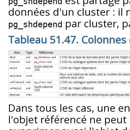
est partagé p
pg_shdepend
données d'un cluster : il
par cluster, 
pg_shdepend
Tableau 51.47. Colonnes
Nom
Type
Références
L'OID de la base de données dont fait partie l'obje
dbid
oid
pg_database
.oid
L'OID du catalogue système dont fait partie l'objet
classid
oid
pg_class
.oid
toute colonne
L'OID de l'objet dépendant
objid
oid
OID
Pour une colonne de table, c'est le numéro de colon
objsubid
int4
colonne vaut zéro
L'OID du catalogue système dont fait partie l'objet r
refclassid
oid
pg_class
.oid
toute colonne
L'OID de l'objet référencé
refobjid
oid
OID
Un code définissant les sémantiques spécifiques des r
deptype
char
Dans tous les cas, une e
l'objet référencé ne peu