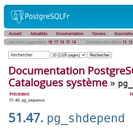
Accueil
Actualités
Documentation
Forums
Associatio
Versions supportées
18
17
16
15
14
Versions obsolètes
13
12
Documentation PostgreS
Catalogues système
»
pg_
Précédent
N
51.46.
pg_sequence
51.47.
pg_shdepend