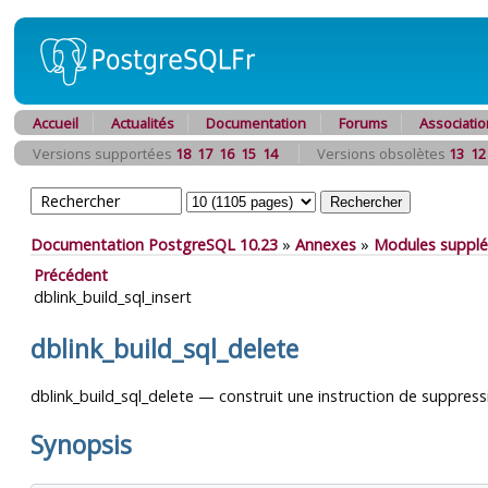
Accueil
Actualités
Documentation
Forums
Associatio
Versions supportées
18
17
16
15
14
Versions obsolètes
13
12
Documentation PostgreSQL 10.23
»
Annexes
»
Modules supplé
Précédent
dblink_build_sql_insert
dblink_build_sql_delete
dblink_build_sql_delete — construit une instruction de suppressi
Synopsis