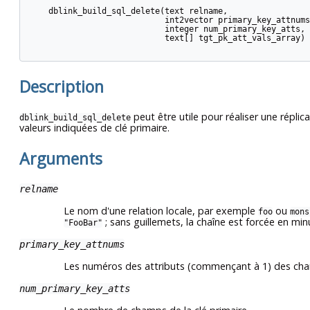
    dblink_build_sql_delete(text relname,

                            int2vector primary_key_attnums,
                            integer num_primary_key_atts,

                            text[] tgt_pk_att_vals_array) 
Description
peut être utile pour réaliser une répli
dblink_build_sql_delete
valeurs indiquées de clé primaire.
Arguments
relname
Le nom d'une relation locale, par exemple
ou
foo
mons
; sans guillemets, la chaîne est forcée en min
"FooBar"
primary_key_attnums
Les numéros des attributs (commençant à 1) des cha
num_primary_key_atts