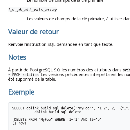
Le nombre de champs de la clé primaire.
tgt_pk_att_vals_array
Les valeurs de champs de la clé primaire, à utiliser 
Valeur de retour
Renvoie l'instruction SQL demandée en tant que texte.
Notes
À partir de
PostgreSQL
9.0, les numéros des attributs dans
pri
. Les versions précédentes interprétaient les 
* FROM relation
été supprimé de la table.
Exemple
SELECT dblink_build_sql_delete('"MyFoo"', '1 2', 2, '{"1",
           dblink_build_sql_delete

---------------------------------------------

 DELETE FROM "MyFoo" WHERE f1='1' AND f2='b'

(1 row)
