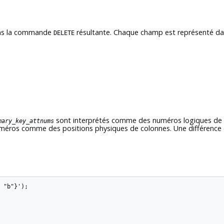
dans la commande
résultante. Chaque champ est représenté dan
DELETE
sont interprétés comme des numéros logiques de c
mary_key_attnums
numéros comme des positions physiques de colonnes. Une différence 
 "b"}');
