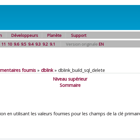
n
Développeurs
Planète
Support
11
10
9.6
9.5
9.4
9.3
9.2
9.1
Version originale
EN
mentaires fournis
»
dblink
»
dblink_build_sql_delete
Niveau supérieur
Sommaire
on en utilisant les valeurs fournies pour les champs de la clé primair