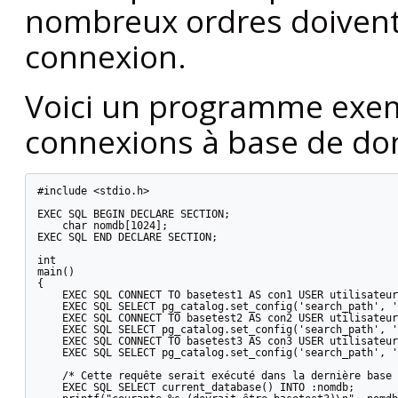
nombreux ordres doivent
connexion.
Voici un programme exem
connexions à base de do
#include <stdio.h>

EXEC SQL BEGIN DECLARE SECTION;

    char nomdb[1024];

EXEC SQL END DECLARE SECTION;

int

main()

{

    EXEC SQL CONNECT TO basetest1 AS con1 USER utilisateur
    EXEC SQL SELECT pg_catalog.set_config('search_path', '
    EXEC SQL CONNECT TO basetest2 AS con2 USER utilisateur
    EXEC SQL SELECT pg_catalog.set_config('search_path', '
    EXEC SQL CONNECT TO basetest3 AS con3 USER utilisateur
    EXEC SQL SELECT pg_catalog.set_config('search_path', '
    /* Cette requête serait exécuté dans la dernière base 
    EXEC SQL SELECT current_database() INTO :nomdb;
