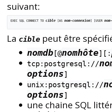
suivant:
cible
nom-connexion
nom
EXEC SQL CONNECT TO 
 [
AS 
] [
USER 
La
peut être spécifi
cible
nomdb
nomhôte
[
@
][
:
no
tcp:postgresql://
options
]
n
unix:postgresql://
options
]
une chaine SQL litt