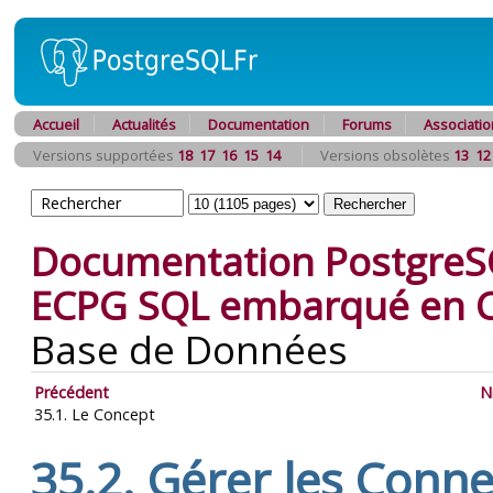
Accueil
Actualités
Documentation
Forums
Associatio
Versions supportées
18
17
16
15
14
Versions obsolètes
13
12
Documentation PostgreS
ECPG
SQL
embarqué en 
Base de Données
Précédent
N
35.1. Le Concept
35.2. Gérer les Conne