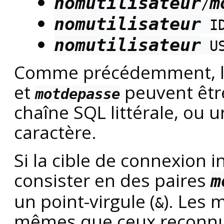
nomutilisateur
m
/
nomutilisateur
ID
nomutilisateur
U
Comme précédemment, l
et
peuvent être
motdepasse
chaîne SQL littérale, ou 
caractère.
Si la cible de connexion i
consister en des paires
m
un point-virgule (
). Les 
&
mêmes que ceux reconn