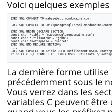
Voici quelques exemples
EXEC SQL CONNECT TO mabase@sql.mondomaine.com;

EXEC SQL CONNECT TO unix:postgresql://sql.mondomaine.com/m
EXEC SQL BEGIN DECLARE SECTION;

const char *cible = "mabase@sql.mondomaine.com";

const char *utilisateur = "john";

const char *motdepasse = "secret";

EXEC SQL END DECLARE SECTION;

 ...

EXEC SQL CONNECT TO :cible USER :utilisateur USING :motdep
/* or EXEC SQL CONNECT TO :cible USER :utilisateur/:motdep
La dernière forme utilise 
précédemment sous le no
Vous verrez dans les sec
variables C peuvent être 
quand vous les préfixez 