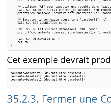
    printf("courante=%s (devrait être basetest3)\n", nomdb
    /* Utiliser "AT" pour exécuter une requête dans "baset
    EXEC SQL AT con2 SELECT current_database() INTO :nomdb;
    printf("courante=%s (devrait être basetest2)\n", nomdb
    /* Basculer la connexion courante à "basetest1". */

    EXEC SQL SET CONNECTION con1;

    EXEC SQL SELECT current_database() INTO :nomdb;

    printf("courante=%s (devrait être basetest1)\n", nomdb
    EXEC SQL DISCONNECT ALL;

    return 0;

Cet exemple devrait produ
courante=basetest3 (devrait être basetest3)

courante=basetest2 (devrait être basetest2)

courante=basetest1 (devrait être basetest1)

35.2.3. Fermer une C