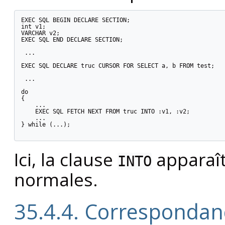
EXEC SQL BEGIN DECLARE SECTION;

int v1;

VARCHAR v2;

EXEC SQL END DECLARE SECTION;

 ...

EXEC SQL DECLARE truc CURSOR FOR SELECT a, b FROM test;

 ...

do

{

    ...

    EXEC SQL FETCH NEXT FROM truc INTO :v1, :v2;

    ...

} while (...);

Ici, la clause
apparaît
INTO
normales.
35.4.4. Correspondan