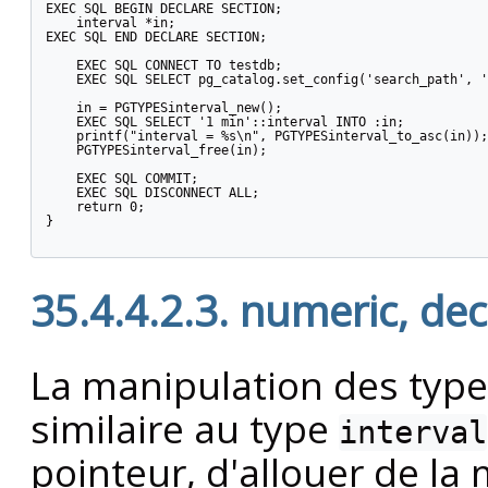
EXEC SQL BEGIN DECLARE SECTION;

    interval *in;

EXEC SQL END DECLARE SECTION;

    EXEC SQL CONNECT TO testdb;

    EXEC SQL SELECT pg_catalog.set_config('search_path', '
    in = PGTYPESinterval_new();

    EXEC SQL SELECT '1 min'::interval INTO :in;

    printf("interval = %s\n", PGTYPESinterval_to_asc(in));

    PGTYPESinterval_free(in);

    EXEC SQL COMMIT;

    EXEC SQL DISCONNECT ALL;

    return 0;

}

35.4.4.2.3. numeric, de
La manipulation des typ
similaire au type
interval
pointeur, d'allouer de la 