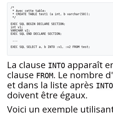
/*

 * Avec cette table:

 * CREATE TABLE test1 (a int, b varchar(50));

 */

EXEC SQL BEGIN DECLARE SECTION;

int v1;

VARCHAR v2;

EXEC SQL END DECLARE SECTION;

 ...

EXEC SQL SELECT a, b INTO :v1, :v2 FROM test;

La clause
apparaît ent
INTO
clause
. Le nombre d'
FROM
et dans la liste après
INTO
doivent être égaux.
Voici un exemple utilis