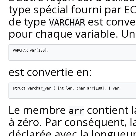
type spécial fourni par E
de type
est conve
VARCHAR
pour chaque variable. U
VARCHAR var[180];

est convertie en:
struct varchar_var { int len; char arr[180]; } var;

Le membre
contient l
arr
à zéro. Par conséquent, la
déclarée avec la longueur