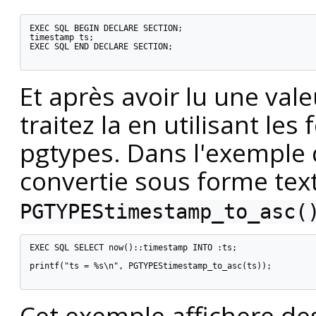
EXEC SQL BEGIN DECLARE SECTION;

timestamp ts;

EXEC SQL END DECLARE SECTION;

Et après avoir lu une vale
traitez la en utilisant les 
pgtypes. Dans l'exemple q
convertie sous forme text
PGTYPEStimestamp_to_asc(
EXEC SQL SELECT now()::timestamp INTO :ts;

printf("ts = %s\n", PGTYPEStimestamp_to_asc(ts));

Cet exemple affichere des