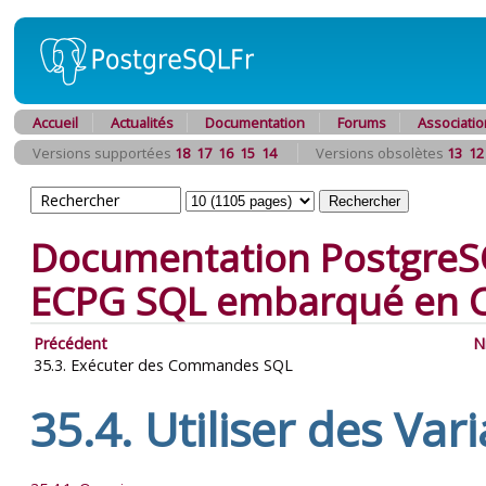
Accueil
Actualités
Documentation
Forums
Associatio
Versions supportées
18
17
16
15
14
Versions obsolètes
13
12
Documentation PostgreS
ECPG
SQL
embarqué en 
Précédent
N
35.3. Exécuter des Commandes SQL
35.4. Utiliser des Var