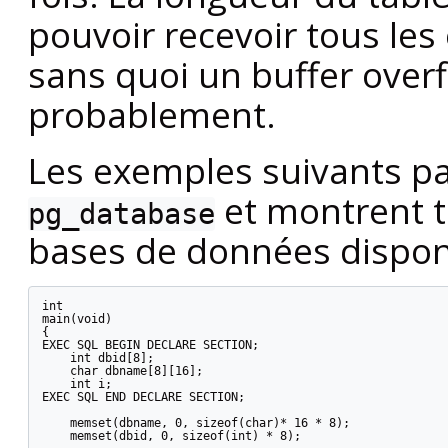
pouvoir recevoir tous le
sans quoi un buffer over
probablement.
Les exemples suivants pa
et montrent t
pg_database
bases de données dispon
int

main(void)

{

EXEC SQL BEGIN DECLARE SECTION;

    int dbid[8];

    char dbname[8][16];

    int i;

EXEC SQL END DECLARE SECTION;

    memset(dbname, 0, sizeof(char)* 16 * 8);

    memset(dbid, 0, sizeof(int) * 8);
