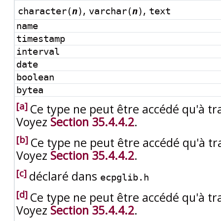
,
,
character(
n
)
varchar(
n
)
text
name
timestamp
interval
date
boolean
bytea
[a]
Ce type ne peut être accédé qu'à tra
Voyez
Section 35.4.4.2
.
[b]
Ce type ne peut être accédé qu'à tra
Voyez
Section 35.4.4.2
.
[c]
déclaré dans
ecpglib.h
[d]
Ce type ne peut être accédé qu'à tra
Voyez
Section 35.4.4.2
.