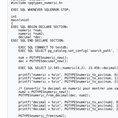
#include <pgtypes_numeric.h>

EXEC SQL WHENEVER SQLERROR STOP;

int

main(void)

{

EXEC SQL BEGIN DECLARE SECTION;

    numeric *num;

    numeric *num2;

    decimal *dec;

EXEC SQL END DECLARE SECTION;

    EXEC SQL CONNECT TO testdb;

    EXEC SQL SELECT pg_catalog.set_config('search_path', '
    num = PGTYPESnumeric_new();

    dec = PGTYPESdecimal_new();

    EXEC SQL SELECT 12.345::numeric(4,2), 23.456::decimal(
    printf("numeric = %s\n", PGTYPESnumeric_to_asc(num, 0)
    printf("numeric = %s\n", PGTYPESnumeric_to_asc(num, 1)
    printf("numeric = %s\n", PGTYPESnumeric_to_asc(num, 2)
    /* Convertir le decimal en numeric pour montrer une va
    num2 = PGTYPESnumeric_new();

    PGTYPESnumeric_from_decimal(dec, num2);

    printf("decimal = %s\n", PGTYPESnumeric_to_asc(num2, 0
    printf("decimal = %s\n", PGTYPESnumeric_to_asc(num2, 1
    printf("decimal = %s\n", PGTYPESnumeric_to_asc(num2, 2
    PGTYPESnumeric_free(num2);
