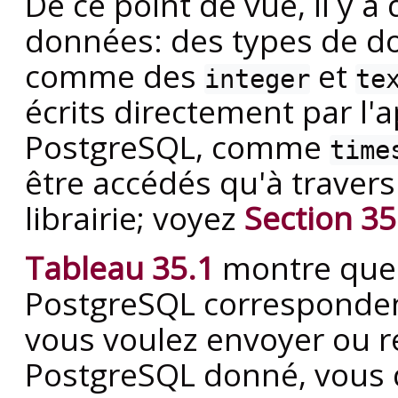
De ce point de vue, il y a
données: des types de d
comme des
et
integer
te
écrits directement par l'a
PostgreSQL, comme
time
être accédés qu'à travers
librairie; voyez
Section 35
Tableau 35.1
montre quel
PostgreSQL corresponden
vous voulez envoyer ou r
PostgreSQL donné, vous d