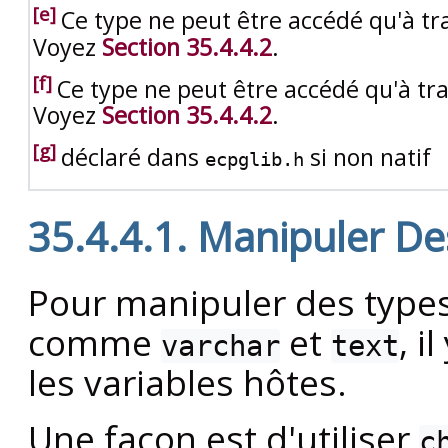
[e]
Ce type ne peut être accédé qu'à tra
Voyez
Section 35.4.4.2
.
[f]
Ce type ne peut être accédé qu'à trav
Voyez
Section 35.4.4.2
.
[g]
déclaré dans
si non natif
ecpglib.h
35.4.4.1. Manipuler D
Pour manipuler des types
comme
et
, i
varchar
text
les variables hôtes.
Une façon est d'utiliser
c