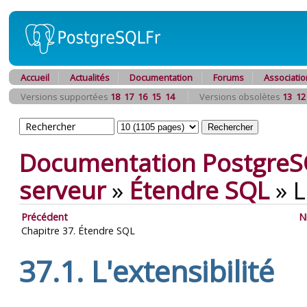
Accueil
Actualités
Documentation
Forums
Associatio
Versions supportées
18
17
16
15
14
Versions obsolètes
13
12
Documentation PostgreS
serveur
»
Étendre
SQL
»
L
Précédent
N
Chapitre 37. Étendre
SQL
37.1. L'extensibilité