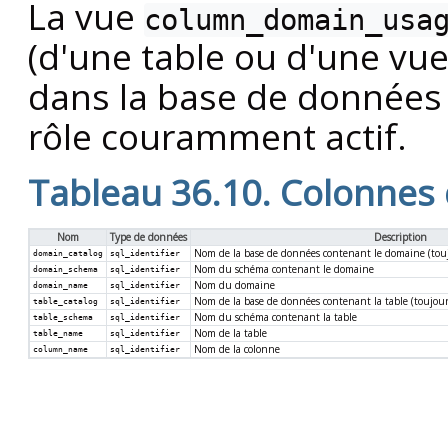
La vue
column_domain_usa
(d'une table ou d'une vue
dans la base de données
rôle couramment actif.
Tableau 36.10. Colonnes
Nom
Type de données
Description
Nom de la base de données contenant le domaine (touj
domain_catalog
sql_identifier
Nom du schéma contenant le domaine
domain_schema
sql_identifier
Nom du domaine
domain_name
sql_identifier
Nom de la base de données contenant la table (toujour
table_catalog
sql_identifier
Nom du schéma contenant la table
table_schema
sql_identifier
Nom de la table
table_name
sql_identifier
Nom de la colonne
column_name
sql_identifier