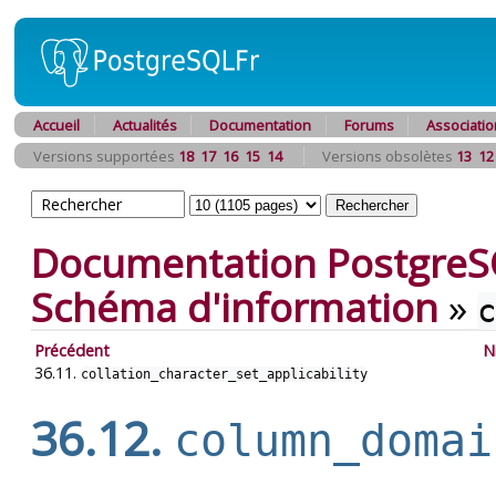
Accueil
Actualités
Documentation
Forums
Associatio
Versions supportées
18
17
16
15
14
Versions obsolètes
13
12
Documentation PostgreS
Schéma d'information
»
c
Précédent
N
36.11.
collation_character_set_applicability
36.12.
column_domai