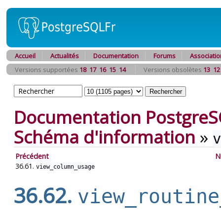
Accueil
Actualités
Documentation
Forums
Associatio
Versions supportées
18
17
16
15
14
Versions obsolètes
13
12
Documentation PostgreS
Schéma d'information
»
v
Précédent
N
36.61.
view_column_usage
36.62.
view_routine