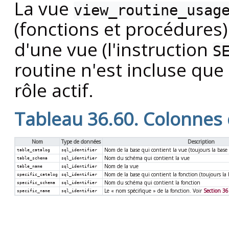
La vue
view_routine_usag
(fonctions et procédures)
d'une vue (l'instruction
S
routine n'est incluse que 
rôle actif.
Tableau 36.60. Colonnes
Nom
Type de données
Description
Nom de la base qui contient la vue (toujours la base
table_catalog
sql_identifier
Nom du schéma qui contient la vue
table_schema
sql_identifier
Nom de la vue
table_name
sql_identifier
Nom de la base qui contient la fonction (toujours la 
specific_catalog
sql_identifier
Nom du schéma qui contient la fonction
specific_schema
sql_identifier
Le
«
nom spécifique
»
de la fonction. Voir
Section 36
specific_name
sql_identifier