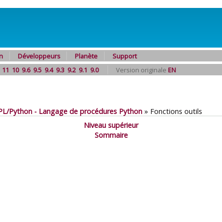
n
Développeurs
Planète
Support
11
10
9.6
9.5
9.4
9.3
9.2
9.1
9.0
Version originale
EN
PL/Python - Langage de procédures Python
»
Fonctions outils
Niveau supérieur
Sommaire