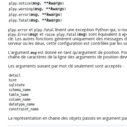
msg, **kwargs
plpy.notice(
)
msg, **kwargs
plpy.warning(
)
msg, **kwargs
plpy.error(
)
msg, **kwargs
plpy.fatal(
)
et
lèvent une exception Python qui, si no
plpy.error
plpy.fatal
et
sont équivalent à ap
msg
msg
plpy.Error(
)
raise plpy.Fatal(
)
clé. Les autres fonctions génèrent uniquement des messages de n
serveur ou les deux, cette configuration est contrôlée par les v
L'argument
est donné en tant qu'argument de position. Pour
msg
chaîne de caractères de la ligne des arguments de position dev
Les arguments suivant par mot clé seulement sont acceptés :
detail
hint
sqlstate
schema_name
table_name
column_name
datatype_name
constraint_name
La représentation en chaine des objets passés en argument par 