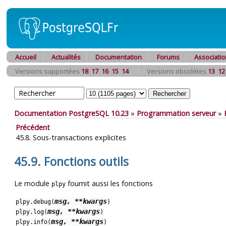
Accueil
Actualités
Documentation
Forums
Associatio
Versions supportées
18
17
16
15
14
Versions obsolètes
13
12
Documentation PostgreSQL 10.23
»
Programmation serveur
»
Précédent
45.8. Sous-transactions explicites
45.9. Fonctions outils
Le module
fournit aussi les fonctions
plpy
msg, **kwargs
plpy.debug(
)
msg, **kwargs
plpy.log(
)
msg, **kwargs
plpy.info(
)