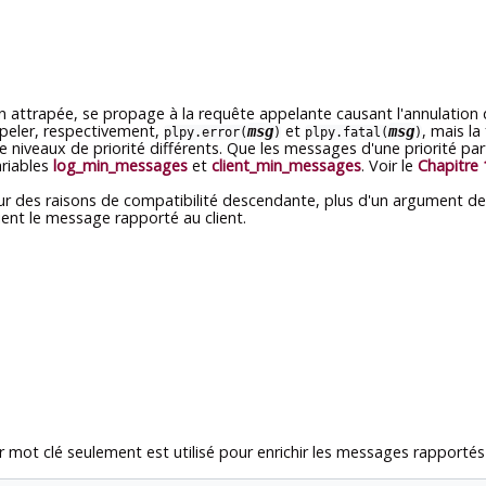
n attrapée, se propage à la requête appelante causant l'annulation 
peler, respectivement,
et
, mais l
msg
msg
plpy.error(
)
plpy.fatal(
)
iveaux de priorité différents. Que les messages d'une priorité partic
ariables
log_min_messages
et
client_min_messages
. Voir le
Chapitre 
 des raisons de compatibilité descendante, plus d'un argument de p
ient le message rapporté au client.
mot clé seulement est utilisé pour enrichir les messages rapportés 