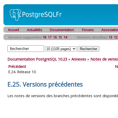
Accueil
Actualités
Documentation
Forums
Associatio
Versions supportées
18
17
16
15
14
Versions obsolètes
13
12
Documentation PostgreSQL 10.23
»
Annexes
»
Notes de versi
Précédent
N
E.24. Release 10
E.25. Versions précédentes
Les notes de versions des branches précédentes sont disponibl