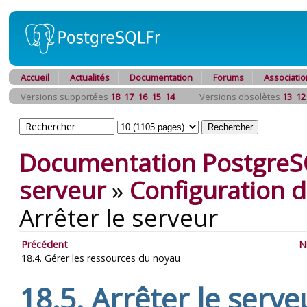
Accueil
Actualités
Documentation
Forums
Associatio
Versions supportées
18
17
16
15
14
Versions obsolètes
13
12
Documentation PostgreS
serveur
»
Configuration d
Arrêter le serveur
Précédent
N
18.4. Gérer les ressources du noyau
18.5. Arrêter le serve