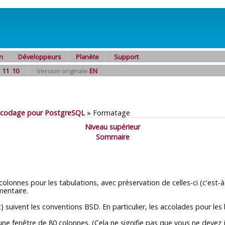
n
Développeurs
Planète
Support
11
10
Version originale
EN
 codage pour PostgreSQL
»
Formatage
Niveau supérieur
Sommaire
onnes pour les tabulations, avec préservation de celles-ci (c'est-à
mentaire.
 suivent les conventions BSD. En particulier, les accolades pour les
c une fenêtre de 80 colonnes. (Cela ne signifie pas que vous ne deve