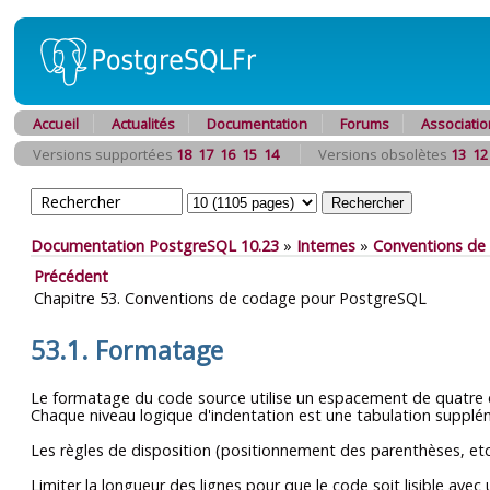
Accueil
Actualités
Documentation
Forums
Associatio
Versions supportées
18
17
16
15
14
Versions obsolètes
13
12
Documentation PostgreSQL 10.23
»
Internes
»
Conventions de
Précédent
Chapitre 53. Conventions de codage pour PostgreSQL
53.1. Formatage
Le formatage du code source utilise un espacement de quatre col
Chaque niveau logique d'indentation est une tabulation supplé
Les règles de disposition (positionnement des parenthèses, etc)
Limiter la longueur des lignes pour que le code soit lisible ave