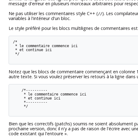
message d'erreur en plusieurs morceaux arbitraires pour respect
Ne pas utiliser les commentaires style C++ (
). Les compilateu
//
variables à l'intérieur d'un bloc.
Le style préféré pour les blocs multilignes de commentaires est 
/*

 * le commentaire commence ici

 * et continue ici

 */

Notez que les blocs de commentaire commençant en colonne 1
autre texte. Si vous voulez préserver les retours à la ligne dans
    /*----------

     * le commentaire commence ici

     * et continue ici

     *----------

     */

Bien que les correctifs (patchs) soumis ne soient absolument p
prochaine version, donc il n'y a pas de raison de l'écrire avec 
code existant qui l'entoure
»
.