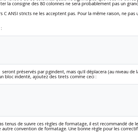
er la consigne des 80 colonnes ne sera probablement pas un grand ga
rs C ANSI stricts ne les acceptent pas. Pour la même raison, ne pas 
:
 seront préservés par
pgindent
, mais qu'il déplacera (au niveau d
 un bloc indenté, ajoutez des tirets comme ceci :
as tenus de suivre ces règles de formatage, il est recommandé de l
une autre convention de formatage. Une bonne règle pour les correcti