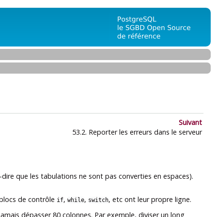
Suivant
53.2. Reporter les erreurs dans le serveur
-dire que les tabulations ne sont pas converties en espaces).
 blocs de contrôle
,
,
, etc ont leur propre ligne.
if
while
switch
z jamais dépasser 80 colonnes. Par exemple, diviser un long