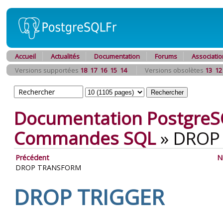
Accueil
Actualités
Documentation
Forums
Associatio
Versions supportées
18
17
16
15
14
Versions obsolètes
13
12
Documentation PostgreS
Commandes SQL
»
DROP
Précédent
N
DROP TRANSFORM
DROP TRIGGER