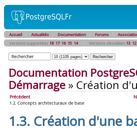
Accueil
Actualités
Documentation
Forums
Associatio
Versions supportées
18
17
16
15
14
Versions obsolètes
13
12
Documentation PostgreS
Démarrage
»
Création d'
Précédent
N
1.2. Concepts architecturaux de base
1.3. Création d'une 