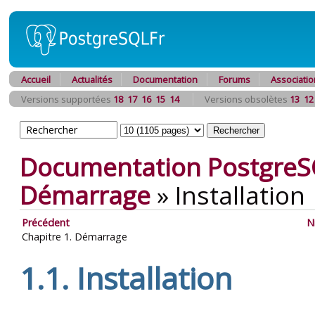
Accueil
Actualités
Documentation
Forums
Associatio
Versions supportées
18
17
16
15
14
Versions obsolètes
13
12
Documentation PostgreS
Démarrage
»
Installation
Précédent
N
Chapitre 1. Démarrage
1.1. Installation