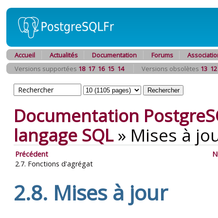
Accueil
Actualités
Documentation
Forums
Associatio
Versions supportées
18
17
16
15
14
Versions obsolètes
13
12
Documentation PostgreS
langage
SQL
»
Mises à jo
Précédent
N
2.7. Fonctions d'agrégat
2.8. Mises à jour