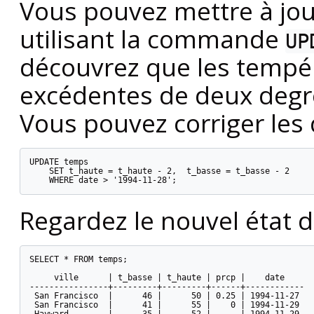
Vous pouvez mettre à jou
utilisant la commande
UP
découvrez que les tempé
excédentes de deux degr
Vous pouvez corriger les 
UPDATE temps

    SET t_haute = t_haute - 2,  t_basse = t_basse - 2

    WHERE date > '1994-11-28';
Regardez le nouvel état 
SELECT * FROM temps;

     ville      | t_basse | t_haute | prcp |    date

----------------+---------+---------+------+------------

 San Francisco  |      46 |      50 | 0.25 | 1994-11-27

 San Francisco  |      41 |      55 |    0 | 1994-11-29

 Hayward        |      35 |      52 |      | 1994-11-29
