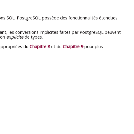
ions
SQL
.
PostgreSQL
possède des fonctionnalités étendues
t, les conversions implicites faites par
PostgreSQL
peuvent
sion
explicite
de types.
 appropriées du
Chapitre 8
et du
Chapitre 9
pour plus