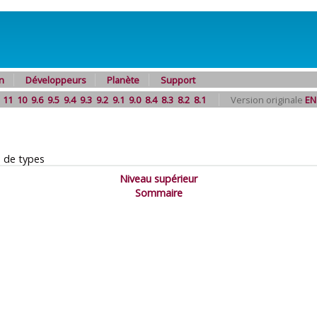
n
Développeurs
Planète
Support
11
10
9.6
9.5
9.4
9.3
9.2
9.1
9.0
8.4
8.3
8.2
8.1
Version originale
EN
 de types
Niveau supérieur
Sommaire