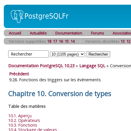
Accueil
Actualités
Documentation
Forums
Associatio
Versions supportées
18
17
16
15
14
Versions obsolètes
13
12
Documentation PostgreSQL 10.23
»
Langage SQL
»
Conversion
Précédent
9.28. Fonctions des triggers sur les événements
Chapitre 10. Conversion de types
Table des matières
10.1. Aperçu
10.2. Opérateurs
10.3. Fonctions
10.4. Stockage de valeurs