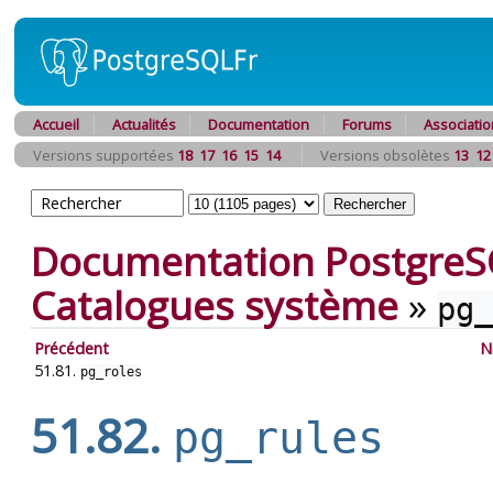
Accueil
Actualités
Documentation
Forums
Associatio
Versions supportées
18
17
16
15
14
Versions obsolètes
13
12
Documentation PostgreS
Catalogues système
»
pg_
Précédent
N
51.81.
pg_roles
51.82.
pg_rules