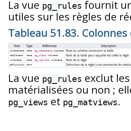
La vue
fournit u
pg_rules
utiles sur les règles de r
Tableau 51.83. Colonnes
Nom
Type
Références
Description
Nom du schéma contenant la table
schemaname
name
pg_namespace
.nspname
Nom de la table pour laquelle est créée la règle
tablename
name
pg_class
.relname
Nom de la règle
rulename
name
pg_rewrite
.rulename
Définition de la règle (une commande de créatio
definition
text
La vue
exclut les
pg_rules
matérialisées ou non ; el
et
.
pg_views
pg_matviews