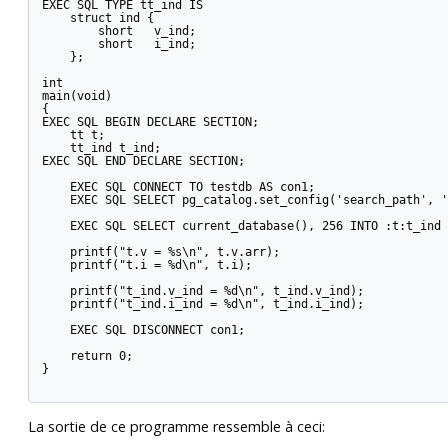
EXEC SQL TYPE tt_ind IS

    struct ind {

        short   v_ind;

        short   i_ind;

    };

int

main(void)

{

EXEC SQL BEGIN DECLARE SECTION;

    tt t;

    tt_ind t_ind;

EXEC SQL END DECLARE SECTION;

    EXEC SQL CONNECT TO testdb AS con1;

    EXEC SQL SELECT pg_catalog.set_config('search_path', '
    EXEC SQL SELECT current_database(), 256 INTO :t:t_ind 
    printf("t.v = %s\n", t.v.arr);

    printf("t.i = %d\n", t.i);

    printf("t_ind.v_ind = %d\n", t_ind.v_ind);

    printf("t_ind.i_ind = %d\n", t_ind.i_ind);

    EXEC SQL DISCONNECT con1;

    return 0;

}

La sortie de ce programme ressemble à ceci: