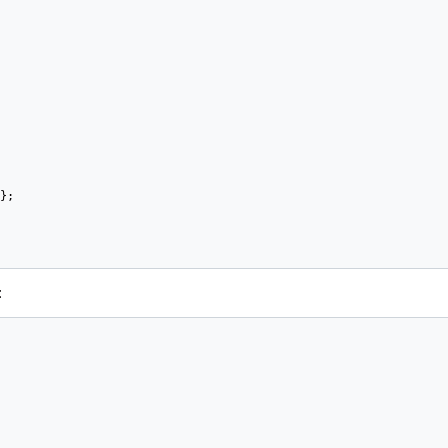
};

: