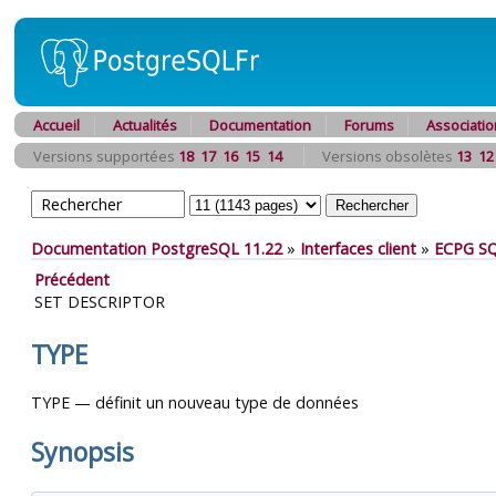
Accueil
Actualités
Documentation
Forums
Associatio
Versions supportées
18
17
16
15
14
Versions obsolètes
13
12
Documentation PostgreSQL 11.22
»
Interfaces client
»
ECPG
S
Précédent
SET DESCRIPTOR
TYPE
TYPE — définit un nouveau type de données
Synopsis