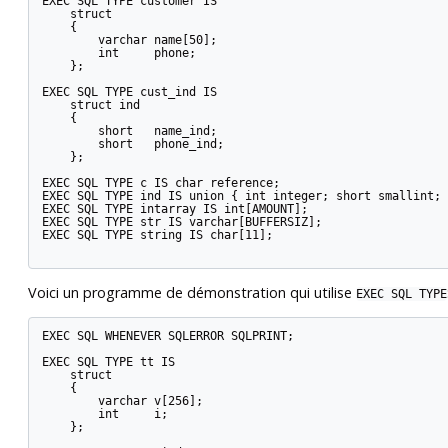
EXEC SQL TYPE customer IS

    struct

    {

        varchar name[50];

        int     phone;

    };

EXEC SQL TYPE cust_ind IS

    struct ind

    {

        short   name_ind;

        short   phone_ind;

    };

EXEC SQL TYPE c IS char reference;

EXEC SQL TYPE ind IS union { int integer; short smallint; 
EXEC SQL TYPE intarray IS int[AMOUNT];

EXEC SQL TYPE str IS varchar[BUFFERSIZ];

EXEC SQL TYPE string IS char[11];

Voici un programme de démonstration qui utilise
EXEC SQL TYPE
EXEC SQL WHENEVER SQLERROR SQLPRINT;

EXEC SQL TYPE tt IS

    struct

    {

        varchar v[256];

        int     i;

    };
