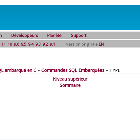
n
Développeurs
Planète
Support
11
10
9.6
9.5
9.4
9.3
9.2
9.1
Version originale
EN
QL
embarqué en C
»
Commandes SQL Embarquées
»
TYPE
Niveau supérieur
Sommaire