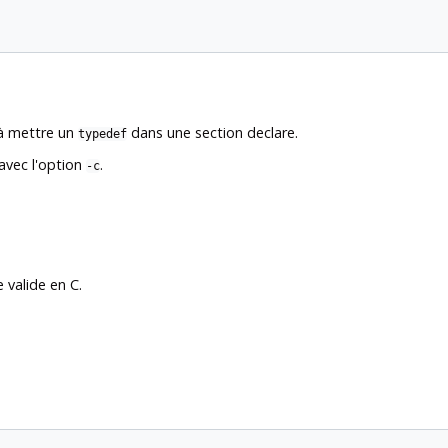
 à mettre un
dans une section declare.
typedef
avec l'option
.
-c
valide en C.