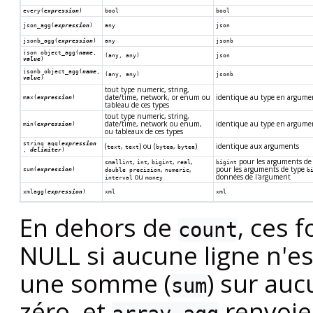
every(
expression
)
bool
bool
json_agg(
expression
)
any
json
jsonb_agg(
expression
)
any
jsonb
json_object_agg(
name
,
(any, any)
json
value
)
jsonb_object_agg(
name
,
(any, any)
jsonb
value
)
tout type numeric, string,
date/time, network, or enum ou
identique au type en argume
max(
expression
)
tableau de ces types
tout type numeric, string,
date/time, network ou enum,
identique au type en argume
min(
expression
)
ou tableaux de ces types
string_agg(
expression
(
,
) ou (
,
)
identique aux arguments
text
text
bytea
bytea
,
delimiter
)
,
,
,
,
pour les arguments de
smallint
int
bigint
real
bigint
,
,
pour les arguments de type
sum(
expression
)
double precision
numeric
b
ou
données de l'argument
interval
money
xmlagg(
expression
)
xml
xml
En dehors de
, ces 
count
NULL si aucune ligne n'est
une somme (
) sur auc
sum
zéro, et
renvoie