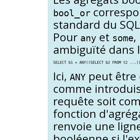
correspo
bool_or
standard du SQ
Pour
et
,
any
some
ambiguïté dans l
SELECT b1 = ANY((SELECT b2 FROM t2 ...)
Ici,
peut être 
ANY
comme introduis
requête soit co
fonction d'agréga
renvoie une lign
booléenne si l'e