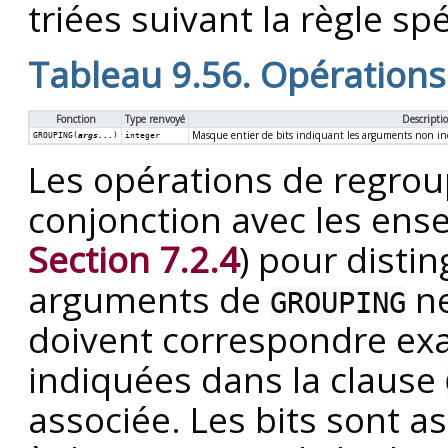
triées suivant la règle sp
Tableau 9.56. Opération
Fonction
Type renvoyé
Descripti
Masque entier de bits indiquant les arguments non in
GROUPING(
args...
)
integer
Les opérations de regrou
conjonction avec les ens
Section 7.2.4
) pour distin
arguments de
ne
GROUPING
doivent correspondre ex
indiquées dans la clause
associée. Les bits sont a