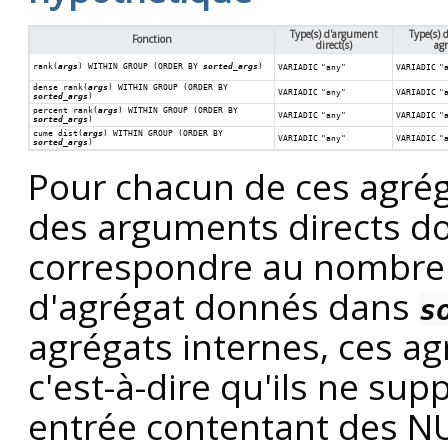
Type(s) d'argument
Type(s)
Fonction
direct(s)
agr
rank(
args
) WITHIN GROUP (ORDER BY
sorted_args
)
VARIADIC
"any"
VARIADIC
"
dense_rank(
args
) WITHIN GROUP (ORDER BY
VARIADIC
"any"
VARIADIC
"
sorted_args
)
percent_rank(
args
) WITHIN GROUP (ORDER BY
VARIADIC
"any"
VARIADIC
"
sorted_args
)
cume_dist(
args
) WITHIN GROUP (ORDER BY
VARIADIC
"any"
VARIADIC
"
sorted_args
)
Pour chacun de ces agréga
des arguments directs 
correspondre au nombre 
d'agrégat donnés dans
s
agrégats internes, ces ag
c'est-à-dire qu'ils ne sup
entrée contentant des NU