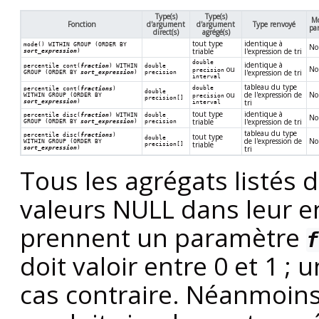
Type(s)
Type(s)
M
Fonction
d'argument
d'argument
Type renvoyé
par
direct(s)
agrégé(s)
tout type
identique à
mode() WITHIN GROUP (ORDER BY
No
triable
l'expression de tri
sort_expression
)
double
identique à
percentile_cont(
fraction
) WITHIN
double
ou
No
precision
l'expression de tri
GROUP (ORDER BY
sort_expression
)
precision
interval
tableau du type
double
percentile_cont(
fractions
)
double
ou
de l'expression de
No
WITHIN GROUP (ORDER BY
precision
precision[]
sort_expression
)
tri
interval
tout type
identique à
percentile_disc(
fraction
) WITHIN
double
No
triable
l'expression de tri
GROUP (ORDER BY
sort_expression
)
precision
tableau du type
percentile_disc(
fractions
)
tout type
double
de l'expression de
No
WITHIN GROUP (ORDER BY
triable
precision[]
sort_expression
)
tri
Tous les agrégats listés
valeurs NULL dans leur en
prennent un paramètre
f
doit valoir entre 0 et 1 ;
cas contraire. Néanmoins,