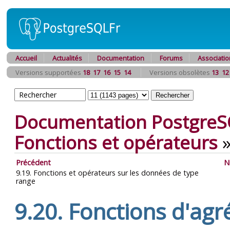
Accueil
Actualités
Documentation
Forums
Associatio
Versions supportées
18
17
16
15
14
Versions obsolètes
13
12
Documentation PostgreS
Fonctions et opérateurs
Précédent
N
9.19. Fonctions et opérateurs sur les données de type
range
9.20. Fonctions d'agr