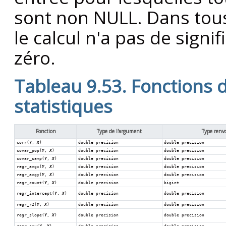
sont non NULL. Dans tous
le calcul n'a pas de signi
zéro.
Tableau 9.53. Fonctions d
statistiques
Fonction
Type de l'argument
Type renv
corr(
Y
,
X
)
double precision
double precision
covar_pop(
Y
,
X
)
double precision
double precision
covar_samp(
Y
,
X
)
double precision
double precision
regr_avgx(
Y
,
X
)
double precision
double precision
regr_avgy(
Y
,
X
)
double precision
double precision
regr_count(
Y
,
X
)
double precision
bigint
regr_intercept(
Y
,
X
)
double precision
double precision
regr_r2(
Y
,
X
)
double precision
double precision
regr_slope(
Y
,
X
)
double precision
double precision