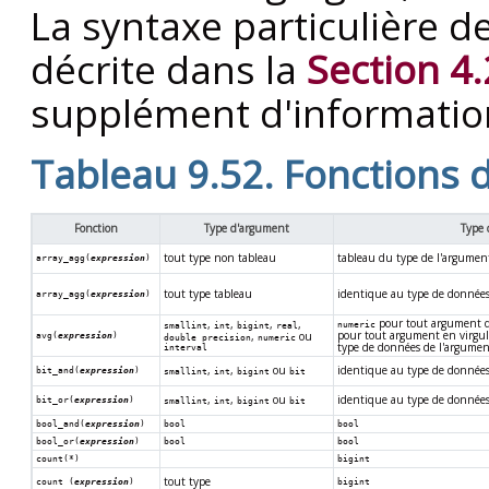
La syntaxe particulière d
décrite dans la
Section 4.
supplément d'information
Tableau 9.52. Fonctions 
Fonction
Type d'argument
Type 
tout type non tableau
tableau du type de l'argumen
array_agg(
expression
)
tout type tableau
identique au type de données
array_agg(
expression
)
pour tout argument d
,
,
,
,
numeric
smallint
int
bigint
real
pour tout argument en virgule
,
ou
avg(
expression
)
double precision
numeric
type de données de l'argumen
interval
,
,
ou
identique au type de données
bit_and(
expression
)
smallint
int
bigint
bit
,
,
ou
identique au type de données
bit_or(
expression
)
smallint
int
bigint
bit
bool_and(
expression
)
bool
bool
bool_or(
expression
)
bool
bool
count(*)
bigint
tout type
count (
expression
)
bigint