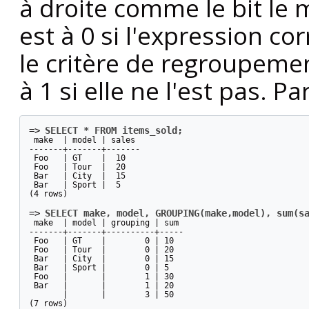
à droite comme le bit le m
est à 0 si l'expression c
le critère de regroupemen
à 1 si elle ne l'est pas. P
=>
SELECT * FROM items_sold;
 make  | model | sales

-------+-------+-------

 Foo   | GT    |  10

 Foo   | Tour  |  20

 Bar   | City  |  15

 Bar   | Sport |  5

(4 rows)

=>
SELECT make, model, GROUPING(make,model), sum(s
 make  | model | grouping | sum

-------+-------+----------+-----

 Foo   | GT    |        0 | 10

 Foo   | Tour  |        0 | 20

 Bar   | City  |        0 | 15

 Bar   | Sport |        0 | 5

 Foo   |       |        1 | 30

 Bar   |       |        1 | 20

       |       |        3 | 50

(7 rows)
