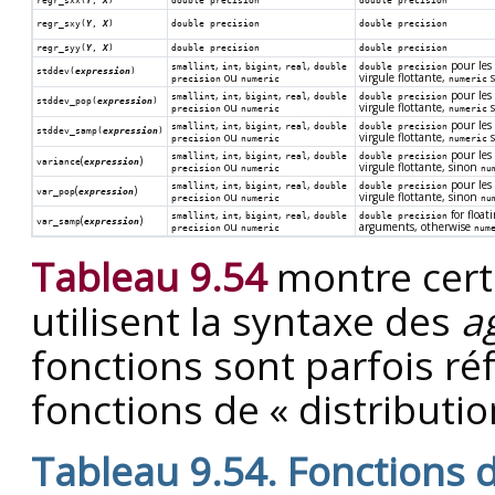
regr_sxx(
Y
,
X
)
double precision
double precision
regr_sxy(
Y
,
X
)
double precision
double precision
regr_syy(
Y
,
X
)
double precision
double precision
,
,
,
,
pour les
smallint
int
bigint
real
double
double precision
stddev(
expression
)
ou
virgule flottante,
s
precision
numeric
numeric
,
,
,
,
pour les
smallint
int
bigint
real
double
double precision
stddev_pop(
expression
)
ou
virgule flottante,
s
precision
numeric
numeric
,
,
,
,
pour les
smallint
int
bigint
real
double
double precision
stddev_samp(
expression
)
ou
virgule flottante,
s
precision
numeric
numeric
,
,
,
,
pour les
smallint
int
bigint
real
double
double precision
(
)
variance
expression
ou
virgule flottante, sinon
precision
numeric
nu
,
,
,
,
pour les
smallint
int
bigint
real
double
double precision
(
)
var_pop
expression
ou
virgule flottante, sinon
precision
numeric
nu
,
,
,
,
for float
smallint
int
bigint
real
double
double precision
(
)
var_samp
expression
ou
arguments, otherwise
precision
numeric
num
Tableau 9.54
montre certa
utilisent la syntaxe des
a
fonctions sont parfois r
fonctions de
«
distributi
Tableau 9.54. Fonctions 