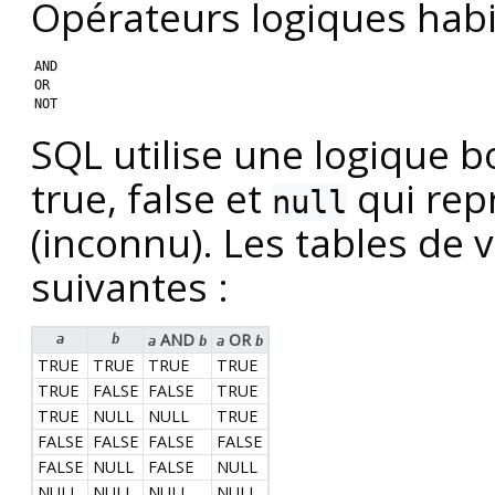
Opérateurs logiques habi
AND
OR
NOT
SQL
utilise une logique b
true, false et
qui rep
null
(inconnu). Les tables de v
suivantes :
AND
OR
a
b
a
b
a
b
TRUE
TRUE
TRUE
TRUE
TRUE
FALSE
FALSE
TRUE
TRUE
NULL
NULL
TRUE
FALSE
FALSE
FALSE
FALSE
FALSE
NULL
FALSE
NULL
NULL
NULL
NULL
NULL