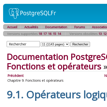
Accueil
Actualités
Documentation
Forums
Associatio
Versions supportées
18
17
16
15
14
Versions obsolètes
13
12
Documentation PostgreS
Fonctions et opérateurs
Précédent
N
Chapitre 9. Fonctions et opérateurs
9.1. Opérateurs logi