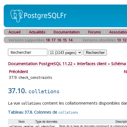
Accueil
Actualités
Documentation
Forums
Associatio
Versions supportées
18
17
16
15
14
Versions obsolètes
13
12
Documentation PostgreSQL 11.22
»
Interfaces client
»
Schéma 
Précédent
N
37.9.
check_constraints
37.10.
collations
La vue
contient les collationnements disponibles da
collations
Tableau 37.8. Colonnes de
collations
Nom
Type de données
Descript
Nom de la base de données contenant le collationn
collation_catalog
sql_identifier