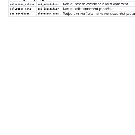
Nom du schéma contenant le collationnement
collation_schema
sql_identifier
Nom du collationnement par défaut
collation_name
sql_identifier
Toujours
(l'alternative
n'est pas s
pad_attribute
character_data
NO PAD
PAD SPACE