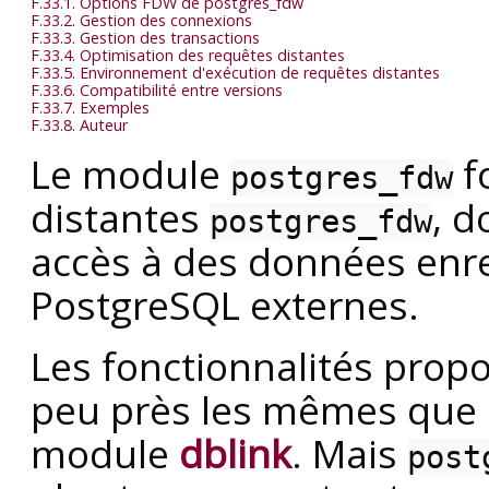
F.33.1. Options FDW de postgres_fdw
F.33.2. Gestion des connexions
F.33.3. Gestion des transactions
F.33.4. Optimisation des requêtes distantes
F.33.5. Environnement d'exécution de requêtes distantes
F.33.6. Compatibilité entre versions
F.33.7. Exemples
F.33.8. Auteur
Le module
f
postgres_fdw
distantes
, d
postgres_fdw
accès à des données enre
PostgreSQL
externes.
Les fonctionnalités prop
peu près les mêmes que c
module
dblink
. Mais
post