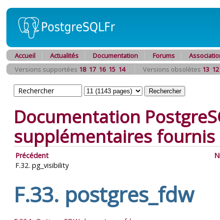
Accueil
Actualités
Documentation
Forums
Associatio
Versions supportées
18
17
16
15
14
Versions obsolètes
13
12
Documentation PostgreS
supplémentaires fournis
Précédent
N
F.32. pg_visibility
F.33. postgres_fdw