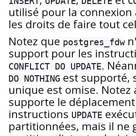
INSERT
UPDATE
DELETE
C
utilisé pour la connexion 
les droits de faire tout cel
Notez que
n'
postgres_fdw
support pour les instruc
. Néan
CONFLICT DO UPDATE
est supporté, s
DO NOTHING
unique est omise. Notez
supporte le déplacement
instructions
exécut
UPDATE
partitionnées, mais il ne