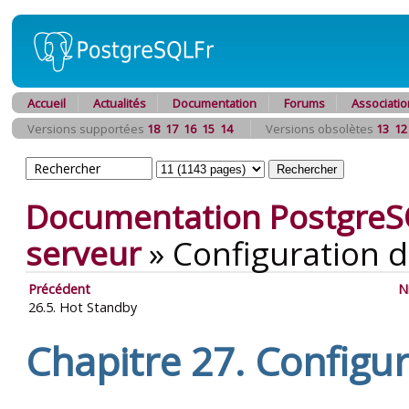
Accueil
Actualités
Documentation
Forums
Associatio
Versions supportées
18
17
16
15
14
Versions obsolètes
13
12
Documentation PostgreS
serveur
»
Configuration d
Précédent
N
26.5. Hot Standby
Chapitre 27. Configur