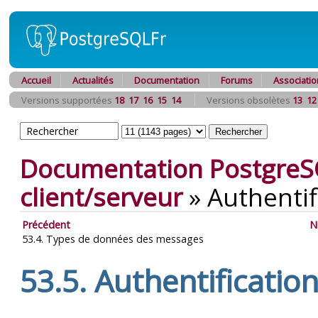
Accueil
Actualités
Documentation
Forums
Associatio
Versions supportées
18
17
16
15
14
Versions obsolètes
13
12
Documentation PostgreS
client/serveur
»
Authentif
Précédent
N
53.4. Types de données des messages
53.5. Authentificatio