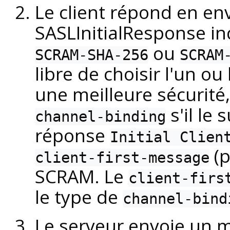
Le client répond en e
SASLInitialResponse in
ou
SCRAM-SHA-256
SCRAM
libre de choisir l'un o
une meilleure sécurité, 
s'il le
channel-binding
réponse
Initial Clien
(p
client-first-message
SCRAM. Le
client-firs
le type de
channel-bind
Le serveur envoie un 