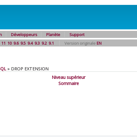
n
Développeurs
Planète
Support
11
10
9.6
9.5
9.4
9.3
9.2
9.1
Version originale
EN
SQL
»
DROP EXTENSION
Niveau supérieur
Sommaire