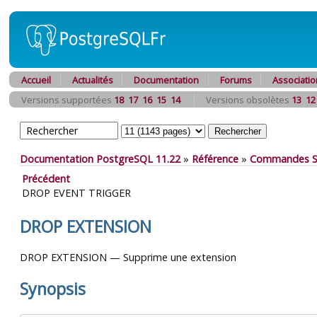
Accueil
Actualités
Documentation
Forums
Associatio
Versions supportées
18
17
16
15
14
Versions obsolètes
13
12
Documentation PostgreSQL 11.22
»
Référence
»
Commandes 
Précédent
DROP EVENT TRIGGER
DROP EXTENSION
DROP EXTENSION — Supprime une extension
Synopsis