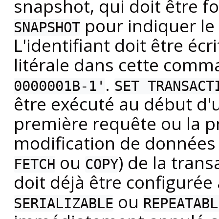
snapshot, qui doit être f
pour indiquer le
SNAPSHOT
L'identifiant doit être éc
litérale dans cette com
.
0000001B-1'
SET TRANSACT
être exécuté au début d'u
première requête ou la p
modification de données 
ou
) de la trans
FETCH
COPY
doit déjà être configurée 
ou
SERIALIZABLE
REPEATABL