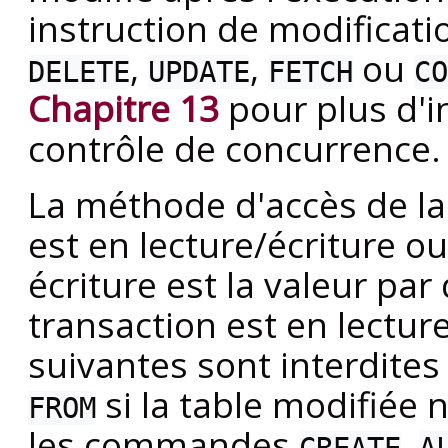
instruction de modificati
,
,
ou
DELETE
UPDATE
FETCH
CO
Chapitre 13
pour plus d'in
contrôle de concurrence.
La méthode d'accès de la 
est en lecture/écriture ou
écriture est la valeur pa
transaction est en lectu
suivantes sont interdites
si la table modifiée 
FROM
les commandes
,
CREATE
A