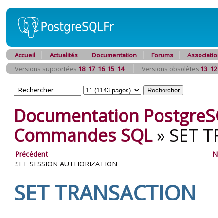
Accueil
Actualités
Documentation
Forums
Associatio
Versions supportées
18
17
16
15
14
Versions obsolètes
13
12
Documentation PostgreS
Commandes SQL
»
SET 
Précédent
N
SET SESSION AUTHORIZATION
SET TRANSACTION