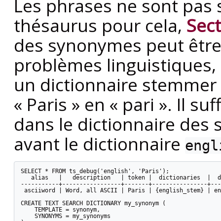
Les phrases ne sont pas 
thésaurus pour cela,
Sect
des synonymes peut être 
problèmes linguistiques
un dictionnaire stemmer 
«
Paris
»
en
«
pari
»
. Il su
dans le dictionnaire des 
avant le dictionnaire
engl
SELECT * FROM ts_debug('english', 'Paris');

   alias   |   description   | token |  dictionaries  |  d
-----------+-----------------+-------+----------------+---
 asciiword | Word, all ASCII | Paris | {english_stem} | en
CREATE TEXT SEARCH DICTIONARY my_synonym (

    TEMPLATE = synonym,

    SYNONYMS = my_synonyms
