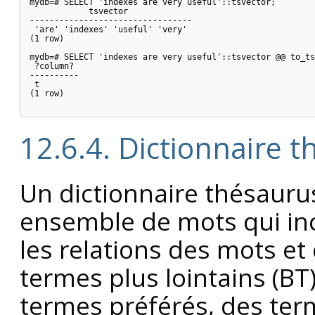
mydb=# SELECT 'indexes are very useful'::tsvector;

            tsvector

---------------------------------

 'are' 'indexes' 'useful' 'very'

(1 row)

mydb=# SELECT 'indexes are very useful'::tsvector @@ to_ts
 ?column?

----------

 t

(1 row)

12.6.4. Dictionnaire 
Un dictionnaire thésauru
ensemble de mots qui inc
les relations des mots e
termes plus lointains (
BT
termes préférés, des te