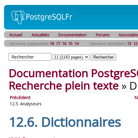
Accueil
Actualités
Documentation
Forums
Associatio
Versions supportées
18
17
16
15
14
Versions obsolètes
13
12
Documentation PostgreS
Recherche plein texte
»
D
Précédent
N
12.5. Analyseurs
12.6. Dictionnaires