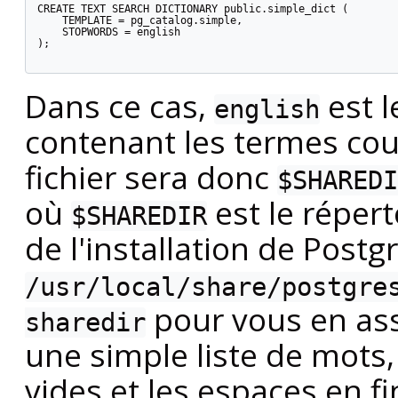
CREATE TEXT SEARCH DICTIONARY public.simple_dict (

    TEMPLATE = pg_catalog.simple,

    STOPWORDS = english

);

Dans ce cas,
est l
english
contenant les termes co
fichier sera donc
$SHAREDI
où
est le réper
$SHAREDIR
de l'installation de
Postg
/usr/local/share/postgre
pour vous en assu
sharedir
une simple liste de mots,
vides et les espaces en f