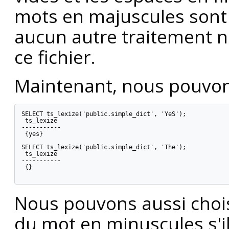
mots en majuscules sont
aucun autre traitement n'
ce fichier.
Maintenant, nous pouvons
SELECT ts_lexize('public.simple_dict', 'YeS');

 ts_lexize

-----------

 {yes}

SELECT ts_lexize('public.simple_dict', 'The');

 ts_lexize

-----------

 {}

Nous pouvons aussi choi
du mot en minuscules s'il