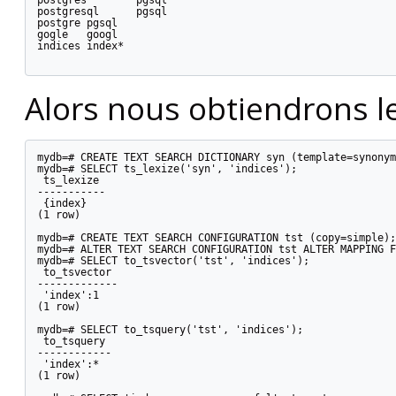
postgres        pgsql

postgresql      pgsql

postgre pgsql

gogle   googl

indices index*

Alors nous obtiendrons le
mydb=# CREATE TEXT SEARCH DICTIONARY syn (template=synonym
mydb=# SELECT ts_lexize('syn', 'indices');

 ts_lexize

-----------

 {index}

(1 row)

mydb=# CREATE TEXT SEARCH CONFIGURATION tst (copy=simple);

mydb=# ALTER TEXT SEARCH CONFIGURATION tst ALTER MAPPING F
mydb=# SELECT to_tsvector('tst', 'indices');

 to_tsvector

-------------

 'index':1

(1 row)

mydb=# SELECT to_tsquery('tst', 'indices');

 to_tsquery

------------

 'index':*

(1 row)
