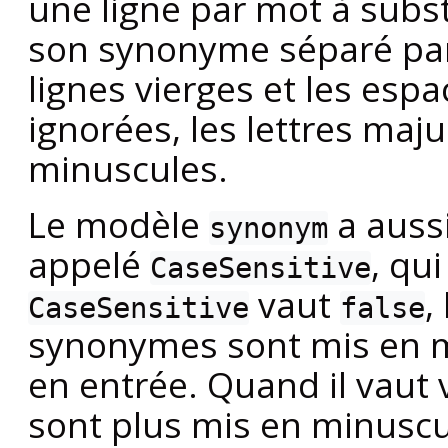
une ligne par mot à subst
son synonyme séparé par
lignes vierges et les esp
ignorées, les lettres maj
minuscules.
Le modèle
a auss
synonym
appelé
, qu
CaseSensitive
vaut
,
CaseSensitive
false
synonymes sont mis en m
en entrée. Quand il vaut v
sont plus mis en minuscu