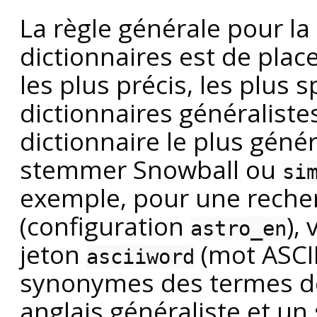
La règle générale pour la 
dictionnaires est de plac
les plus précis, les plus s
dictionnaires généraliste
dictionnaire le plus gén
stemmer
Snowball
ou
si
exemple, pour une reche
(configuration
),
astro_en
jeton
(mot ASCII
asciiword
synonymes des termes de 
anglais généraliste et u