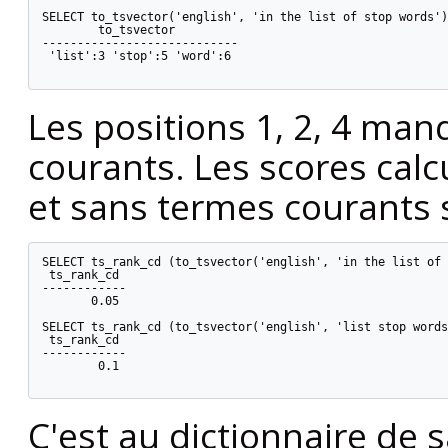
SELECT to_tsvector('english', 'in the list of stop words');
        to_tsvector

----------------------------

 'list':3 'stop':5 'word':6

Les positions 1, 2, 4 ma
courants. Les scores cal
et sans termes courants s
SELECT ts_rank_cd (to_tsvector('english', 'in the list of 
 ts_rank_cd

------------

       0.05

SELECT ts_rank_cd (to_tsvector('english', 'list stop words
 ts_rank_cd

------------

        0.1

C'est au dictionnaire de 