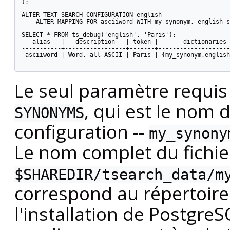
);

ALTER TEXT SEARCH CONFIGURATION english

    ALTER MAPPING FOR asciiword WITH my_synonym, english_s
SELECT * FROM ts_debug('english', 'Paris');

   alias   |   description   | token |       dictionaries 
-----------+-----------------+-------+--------------------
 asciiword | Word, all ASCII | Paris | {my_synonym,english
Le seul paramètre requis
, qui est le nom 
SYNONYMS
configuration --
my_synony
Le nom complet du fichie
$SHAREDIR/tsearch_data/m
correspond au répertoir
l'installation de
PostgreS