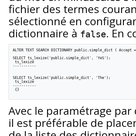
fichier des termes coura
sélectionné en configura
dictionnaire à
. En c
false
ALTER TEXT SEARCH DICTIONARY public.simple_dict ( Accept =
SELECT ts_lexize('public.simple_dict', 'YeS');

 ts_lexize

-----------

SELECT ts_lexize('public.simple_dict', 'The');

 ts_lexize

-----------

 {}

Avec le paramétrage par 
il est préférable de place
de la liste des dictionnai