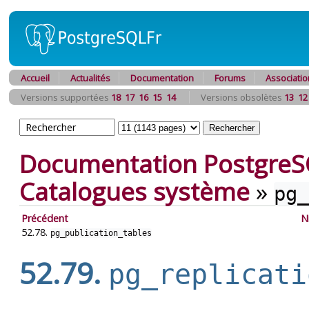
Accueil
Actualités
Documentation
Forums
Associatio
Versions supportées
18
17
16
15
14
Versions obsolètes
13
12
Documentation PostgreS
Catalogues système
»
pg_
Précédent
N
52.78.
pg_publication_tables
52.79.
pg_replicati