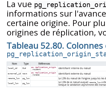
La vue
pg_replication_or
informations sur l'avanc
certaine origine. Pour pl
origines de réplication, v
Tableau 52.80. Colonnes
pg_replication_origin_st
Nom
Type
Références
pg_replication_origin
identifiant interne du nœud
local_id
Oid
.roident
pg_replication_origin
identifiant externe du nœud
external_id
text
.roname
Le LSN du nœud de l'origine jusqu'où les d
remote_lsn
pg_lsn
Le LSN de ce nœud auquel
a ét
remote_lsn
local_lsn
pg_lsn
lorsque la validation asynchrone des transat