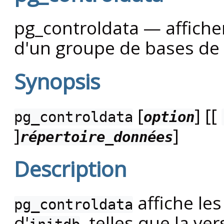
pg_controldata — afficher
d'un groupe de bases d
Synopsis
[
] [[
pg_controldata
option
]
]
répertoire_données
Description
affiche les
pg_controldata
d'
, telles que la ve