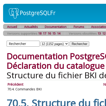
Accueil
Actualités
Documentation
Forums
Associatio
Versions supportées
18
17
16
15
14
Versions obsolètes
13
12
Documentation PostgreS
Déclaration du catalogue 
Structure du fichier
BKI
d
Précédent
N
70.4. Commandes
BKI
70.5. Structure du fi