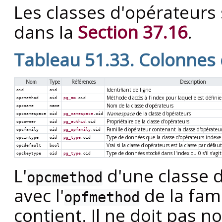
Les classes d'opérateurs
dans la
Section 37.16
.
Tableau 51.33. Colonnes
Nom
Type
Références
Description
Identifiant de ligne
oid
oid
Méthode d'accès à l'index pour laquelle est définie 
opcmethod
oid
pg_am
.oid
Nom de la classe d'opérateurs
opcname
name
Namespace
de la classe d'opérateurs
opcnamespace
oid
pg_namespace
.oid
Propriétaire de la classe d'opérateurs
opcowner
oid
pg_authid
.oid
Famille d'opérateur contenant la classe d'opérateu
opcfamily
oid
pg_opfamily
.oid
Type de données que la classe d'opérateurs indexe
opcintype
oid
pg_type
.oid
Vrai si la classe d'opérateurs est la classe par défa
opcdefault
bool
Type de données stocké dans l'index ou 0 s'il s'a
opckeytype
oid
pg_type
.oid
L'
d'une classe d
opcmethod
avec l'
de la fami
opfmethod
contient. Il ne doit pas n