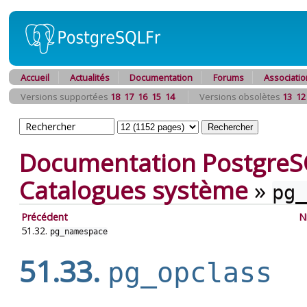
Accueil
Actualités
Documentation
Forums
Associatio
Versions supportées
18
17
16
15
14
Versions obsolètes
13
12
Documentation PostgreS
Catalogues système
»
pg_
Précédent
N
51.32.
pg_namespace
51.33.
pg_opclass