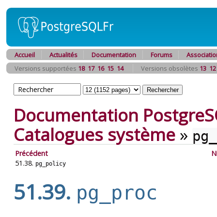
Accueil
Actualités
Documentation
Forums
Associatio
Versions supportées
18
17
16
15
14
Versions obsolètes
13
12
Documentation PostgreS
Catalogues système
»
pg_
Précédent
N
51.38.
pg_policy
51.39.
pg_proc