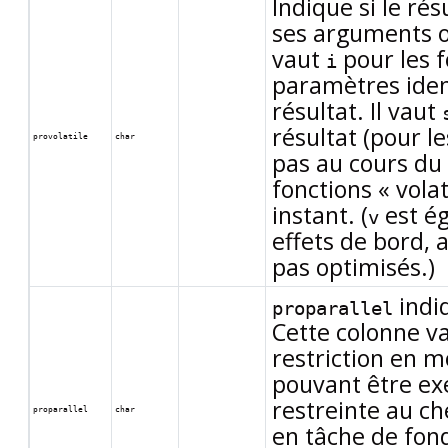
Indique si le ré
ses arguments ou
vaut
pour les 
i
paramètres iden
résultat. Il vaut
résultat (pour 
provolatile
char
pas au cours du 
fonctions
«
volat
instant. (
est ég
v
effets de bord, 
pas optimisés.)
indiq
proparallel
Cette colonne v
restriction en m
pouvant être exé
restreinte au ch
proparallel
char
en tâche de fond