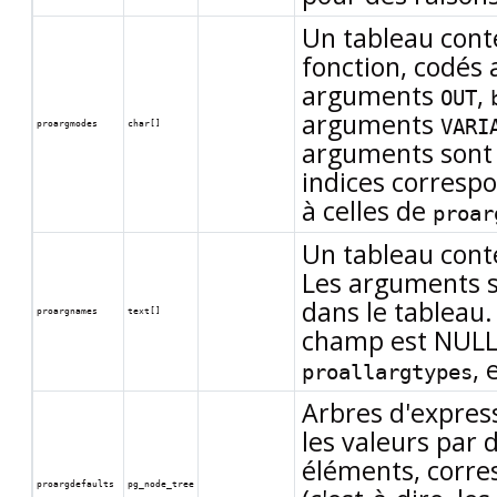
Un tableau cont
fonction, codés
arguments
,
OUT
arguments
VARI
proargmodes
char[]
arguments sont
indices corresp
à celles de
proar
Un tableau cont
Les arguments sa
dans le tableau
proargnames
text[]
champ est NULL.
, 
proallargtypes
Arbres d'expres
les valeurs par 
éléments, corr
proargdefaults
pg_node_tree