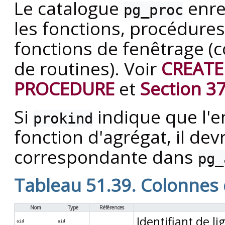
Le catalogue
enre
pg_proc
les fonctions, procédures
fonctions de fenêtrage (c
de routines). Voir
CREATE
PROCEDURE
et
Section 37
Si
indique que l'e
prokind
fonction d'agrégat, il devr
correspondante dans
pg_
Tableau 51.39. Colonnes
Nom
Type
Références
Identifiant de li
oid
oid