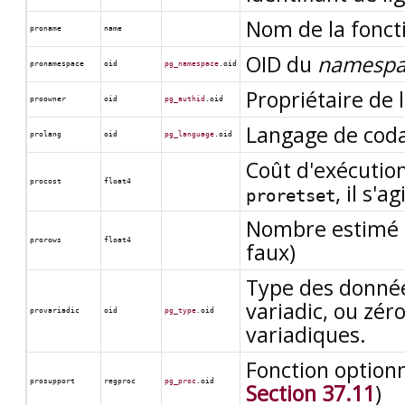
Nom de la fonct
proname
name
OID du
namespa
pronamespace
oid
pg_namespace
.oid
Propriétaire de 
proowner
oid
pg_authid
.oid
Langage de codag
prolang
oid
pg_language
.oid
Coût d'exécutio
procost
float4
, il s'a
proretset
Nombre estimé d
prorows
float4
faux)
Type des donné
variadic, ou zér
provariadic
oid
pg_type
.oid
variadiques.
Fonction optionn
prosupport
regproc
pg_proc
.oid
Section 37.11
)