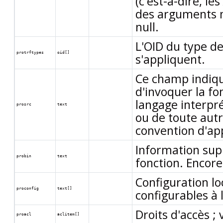
(c'est-à-dire, le
des arguments n
null.
L'OID du type d
protrftypes
oid[]
s'appliquent.
Ce champ indiqu
d'invoquer la fo
langage interpré
prosrc
text
ou de toute autr
convention d'ap
Information sup
probin
text
fonction. Encore
Configuration lo
proconfig
text[]
configurables à 
Droits d'accès ; 
proacl
aclitem[]