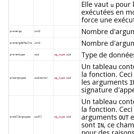
Elle vaut
pour l
u
exécutées en mod
force une exécut
Nombre d'argum
pronargs
int2
Nombre d'argume
pronargdefaults
int2
Type de donnée
prorettype
oid
pg_type
.oid
Un tableau cont
la fonction. Cec
proargtypes
oidvector
pg_type
.oid
les arguments
I
signature d'appe
Un tableau cont
la fonction. Cec
arguments
e
OUT
proallargtypes
oid[]
pg_type
.oid
sont
, ce cham
IN
pour des raisons