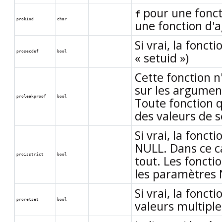
pour une fonc
f
prokind
char
une fonction d'
Si vrai, la fonct
prosecdef
bool
«
setuid
»
)
Cette fonction n
sur les argument
proleakproof
bool
Toute fonction 
des valeurs de s
Si vrai, la fonc
NULL. Dans ce ca
proisstrict
bool
tout. Les foncti
les paramètres
Si vrai, la fonc
proretset
bool
valeurs multiple