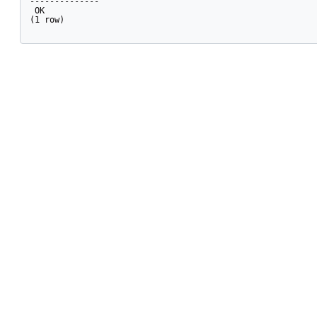
--------------

 OK

(1 row)
