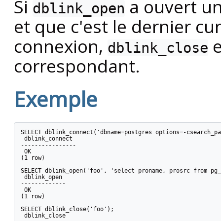
Si
a ouvert un 
dblink_open
et que c'est le dernier c
connexion,
e
dblink_close
correspondant.
Exemple
SELECT dblink_connect('dbname=postgres options=-csearch_pa
 dblink_connect

----------------

 OK

(1 row)

SELECT dblink_open('foo', 'select proname, prosrc from pg_
 dblink_open

-------------

 OK

(1 row)

SELECT dblink_close('foo');

 dblink_close
