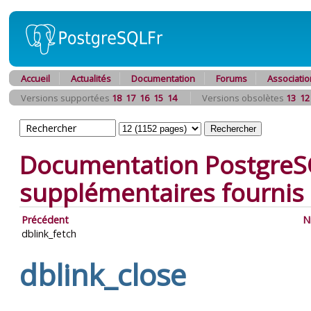
Accueil
Actualités
Documentation
Forums
Associatio
Versions supportées
18
17
16
15
14
Versions obsolètes
13
12
Documentation PostgreS
supplémentaires fournis
Précédent
N
dblink_fetch
dblink_close