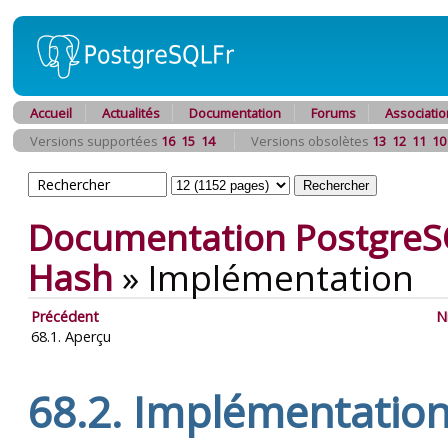
Accueil
Actualités
Documentation
Forums
Associatio
Versions supportées
16
15
14
Versions obsolètes
13
12
11
10
Documentation PostgreS
Hash
»
Implémentation
Précédent
N
68.1. Aperçu
68.2. Implémentatio