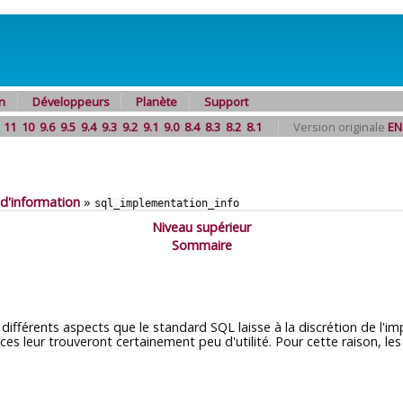
n
Développeurs
Planète
Support
11
10
9.6
9.5
9.4
9.3
9.2
9.1
9.0
8.4
8.3
8.2
8.1
Version originale
EN
d'information
»
sql_implementation_info
Niveau supérieur
Sommaire
différents aspects que le standard SQL laisse à la discrétion de l'im
ces leur trouveront certainement peu d'utilité. Pour cette raison, les 