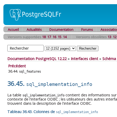
Accueil
Actualités
Documentation
Forums
Associatio
Versions supportées
18
17
16
15
14
Versions obsolètes
13
12
Documentation PostgreSQL 12.22
»
Interfaces client
»
Schéma 
Précédent
36.44.
sql_features
36.45.
sql_implementation_info
La table
contient des informations sur 
sql_inplementation_info
contexte de l'interface ODBC ; les utilisateurs des autres interfa
trouvent dans la description de l'interface ODBC.
Tableau 36.43. Colonnes de
sql_implementation_info