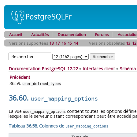
Accueil
Actualités
Documentation
Forums
Associatio
Versions supportées
18
17
16
15
14
Versions obsolètes
13
12
Documentation PostgreSQL 12.22
»
Interfaces client
»
Schéma 
Précédent
36.59.
user_defined_types
36.60.
user_mapping_options
La vue
contient toutes les options défini
user_mapping_options
lesquelles le serveur distant correspondant peut être accédé par l
Tableau 36.58. Colonnes de
user_mapping_options