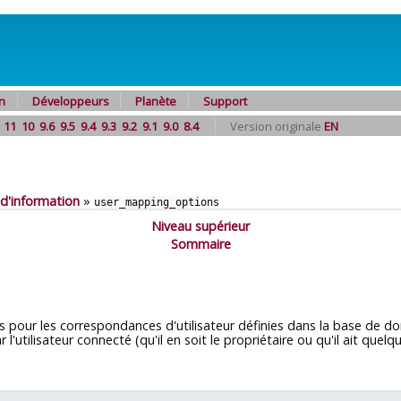
n
Développeurs
Planète
Support
11
10
9.6
9.5
9.4
9.3
9.2
9.1
9.0
8.4
Version originale
EN
d'information
»
user_mapping_options
Niveau supérieur
Sommaire
es pour les correspondances d'utilisateur définies dans la base de d
'utilisateur connecté (qu'il en soit le propriétaire ou qu'il ait quelq