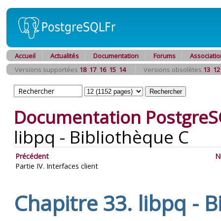
Accueil
Actualités
Documentation
Forums
Associatio
Versions supportées
18
17
16
15
14
Versions obsolètes
13
12
Documentation PostgreS
libpq
- Bibliothèque C
Précédent
N
Partie IV. Interfaces client
Chapitre 33.
libpq
- B