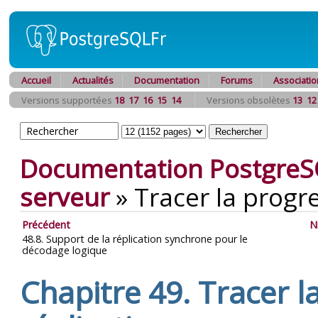
Accueil
Actualités
Documentation
Forums
Associatio
Versions supportées
18
17
16
15
14
Versions obsolètes
13
12
Documentation PostgreS
serveur
»
Tracer la progre
Précédent
N
48.8. Support de la réplication synchrone pour le
décodage logique
Chapitre 49. Tracer l